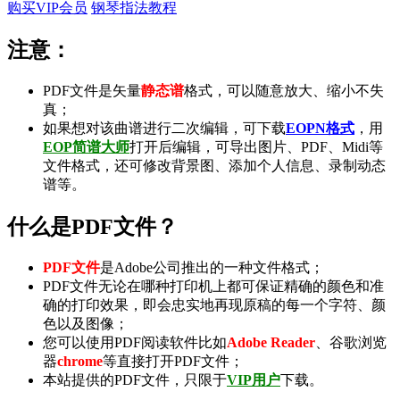
购买VIP会员
钢琴指法教程
注意：
PDF文件是矢量
静态谱
格式，可以随意放大、缩小不失
真；
如果想对该曲谱进行二次编辑，可下载
EOPN格式
，用
EOP简谱大师
打开后编辑，可导出
图片
、
PDF
、
Midi
等
文件格式，还可修改背景图、添加个人信息、录制
动态
谱
等。
什么是PDF文件？
PDF文件
是Adobe公司推出的一种文件格式；
PDF文件无论在哪种打印机上都可保证精确的颜色和准
确的打印效果，即会忠实地再现原稿的每一个字符、颜
色以及图像；
您可以使用PDF阅读软件比如
Adobe Reader
、谷歌浏览
器
chrome
等直接打开PDF文件；
本站提供的PDF文件，只限于
VIP用户
下载。