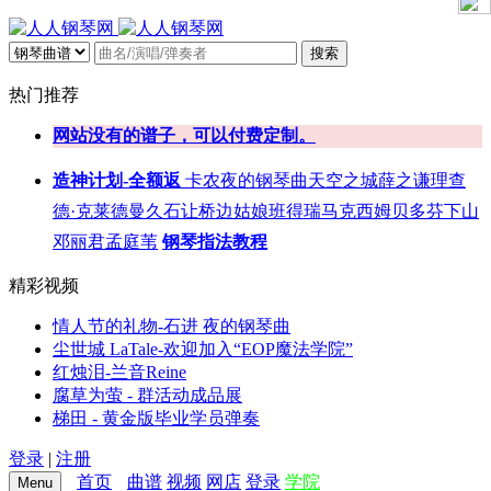
搜索
热门推荐
网站没有的谱子，可以付费定制。
造神计划-全额返
卡农
夜的钢琴曲
天空之城
薛之谦
理查
德·克莱德曼
久石让
桥边姑娘
班得瑞
马克西姆
贝多芬
下山
邓丽君
孟庭苇
钢琴指法教程
精彩视频
情人节的礼物-石进 夜的钢琴曲
尘世城 LaTale-欢迎加入“EOP魔法学院”
红烛泪-兰音Reine
腐草为萤 - 群活动成品展
梯田 - 黄金版毕业学员弹奏
登录
|
注册
首页
曲谱
视频
网店
登录
学院
Menu