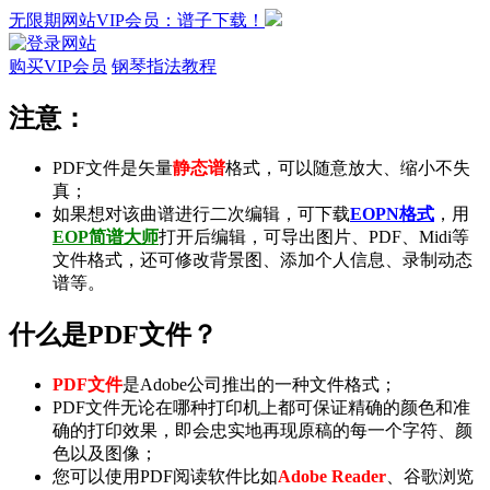
无限期网站VIP会员：谱子下载！
购买VIP会员
钢琴指法教程
注意：
PDF文件是矢量
静态谱
格式，可以随意放大、缩小不失
真；
如果想对该曲谱进行二次编辑，可下载
EOPN格式
，用
EOP简谱大师
打开后编辑，可导出
图片
、
PDF
、
Midi
等
文件格式，还可修改背景图、添加个人信息、录制
动态
谱
等。
什么是PDF文件？
PDF文件
是Adobe公司推出的一种文件格式；
PDF文件无论在哪种打印机上都可保证精确的颜色和准
确的打印效果，即会忠实地再现原稿的每一个字符、颜
色以及图像；
您可以使用PDF阅读软件比如
Adobe Reader
、谷歌浏览