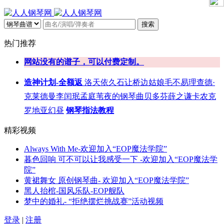
搜索
热门推荐
网站没有的谱子，可以付费定制。
造神计划-全额返
洛天依
久石让
桥边姑娘
毛不易
理查德·
克莱德曼
李闰珉
孟庭苇
夜的钢琴曲
贝多芬
薛之谦
卡农
克
罗地亚
幻昼
钢琴指法教程
精彩视频
Always With Me-欢迎加入“EOP魔法学院”
暮色回响 可不可以让我感受一下 -欢迎加入“EOP魔法学
院”
黄裙舞女 原创钢琴曲- 欢迎加入“EOP魔法学院”
黑人抬棺-国风乐队-EOP舰队
梦中的婚礼- “拒绝摆烂挑战赛”活动视频
登录
|
注册