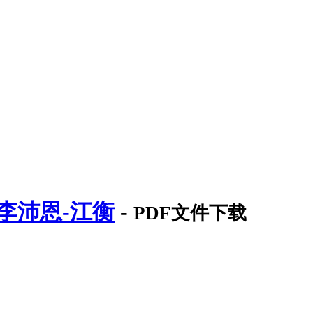
杰-李沛恩-江衡
-
PDF文件下载