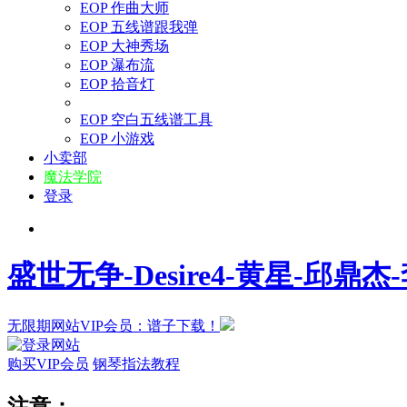
EOP 作曲大师
EOP 五线谱跟我弹
EOP 大神秀场
EOP 瀑布流
EOP 拾音灯
EOP 空白五线谱工具
EOP 小游戏
小卖部
魔法学院
登录
盛世无争-Desire4-黄星-邱鼎
无限期网站VIP会员：谱子下载！
购买VIP会员
钢琴指法教程
注意：