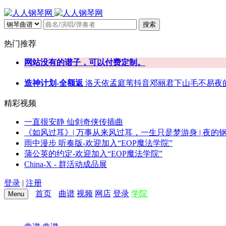
搜索
热门推荐
网站没有的谱子，可以付费定制。
造神计划-全额返
洛天依
孟庭苇
抖音
邓丽君
下山
毛不易
夜
精彩视频
一直很安静 仙剑奇侠传插曲
《如风过耳》| 万事从来风过耳，一生只是梦游身 | 夜的
雨中漫步 听奏版-欢迎加入“EOP魔法学院”
蒲公英的约定-欢迎加入“EOP魔法学院”
China-X - 群活动成品展
登录
|
注册
首页
曲谱
视频
网店
登录
学院
Menu