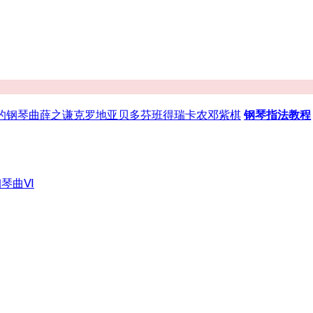
的钢琴曲
薛之谦
克罗地亚
贝多芬
班得瑞
卡农
邓紫棋
钢琴指法教程
钢琴曲Ⅵ