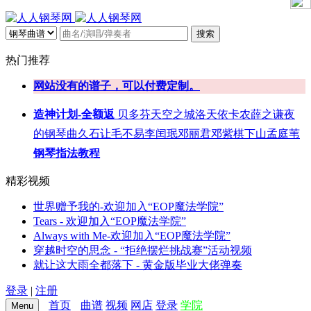
搜索
热门推荐
网站没有的谱子，可以付费定制。
造神计划-全额返
贝多芬
天空之城
洛天依
卡农
薛之谦
夜
的钢琴曲
久石让
毛不易
李闰珉
邓丽君
邓紫棋
下山
孟庭苇
钢琴指法教程
精彩视频
世界赠予我的-欢迎加入“EOP魔法学院”
Tears - 欢迎加入“EOP魔法学院”
Always with Me-欢迎加入“EOP魔法学院”
穿越时空的思念 - “拒绝摆烂挑战赛”活动视频
就让这大雨全都落下 - 黄金版毕业大佬弹奏
登录
|
注册
首页
曲谱
视频
网店
登录
学院
Menu