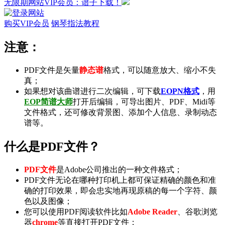
无限期网站VIP会员：谱子下载！
购买VIP会员
钢琴指法教程
注意：
PDF文件是矢量
静态谱
格式，可以随意放大、缩小不失
真；
如果想对该曲谱进行二次编辑，可下载
EOPN格式
，用
EOP简谱大师
打开后编辑，可导出
图片
、
PDF
、
Midi
等
文件格式，还可修改背景图、添加个人信息、录制
动态
谱
等。
什么是PDF文件？
PDF文件
是Adobe公司推出的一种文件格式；
PDF文件无论在哪种打印机上都可保证精确的颜色和准
确的打印效果，即会忠实地再现原稿的每一个字符、颜
色以及图像；
您可以使用PDF阅读软件比如
Adobe Reader
、谷歌浏览
器
chrome
等直接打开PDF文件；