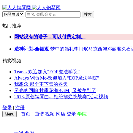
搜索
热门推荐
网站没有的谱子，可以付费定制。
造神计划-全额返
梦中的婚礼
李闰珉
马克西姆
邓丽君
久石
精彩视频
Tears - 欢迎加入“EOP魔法学院”
Always With Me-欢迎加入“EOP魔法学院”
我想念 那个不下雪的冬天
灵光的回响 甘露花海BGM | 又被美到了
2613-原创钢琴曲- “拒绝摆烂挑战赛”活动视频
登录
|
注册
首页
曲谱
视频
网店
登录
学院
Menu