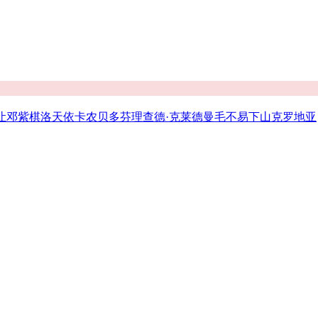
让
邓紫棋
洛天依
卡农
贝多芬
理查德·克莱德曼
毛不易
下山
克罗地亚