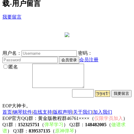
载-用户留言
我要留言
用户名：
密码：
会员注册
匿名
EOP大神卡。
首页
|
钢琴软件
|
在线支持
|
版权声明
|
关于我们
|
加入我们
EOP官方QQ群：黄金版教程群46761××××（
仅限学员加入
）
Q1群：
152325751
（
弹琴学习
） Q2群：
148482005
（
做谱求
谱
） Q3群：
839537135
（
原神弹琴
）