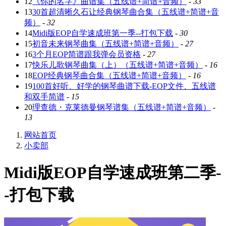
12
《你的名字》曲谱集（五线谱+简谱+音频）
-
33
13
30首超清晰久石让经典钢琴曲合集（五线谱+简谱+音
频）
-
32
14
Midi版EOP自学速成班第一季--打包下载
-
30
15
初音未来钢琴曲集（五线谱+简谱+音频）
-
27
16
3个月EOP简谱跟我弹会员资格
-
27
17
快乐儿歌钢琴曲集（上）（五线谱+简谱+音频）
-
16
18
EOP经典钢琴曲合集（五线谱+简谱+音频）
-
16
19
100首好听、好学的钢琴曲谱下载-EOP文件、五线谱
和双手简谱
-
15
20
理查德・克莱德曼钢琴谱集（五线谱+简谱+音频）
-
13
网站首页
小卖部
Midi版EOP自学速成班第二季-
-打包下载