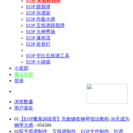
EOP 简谱跟我弹
EOP 跟我弹
EOP 乐谱架
EOP 作曲大师
EOP 五线谱跟我弹
EOP 大神秀场
EOP 瀑布流
EOP 拾音灯
EOP 空白五线谱工具
EOP 小游戏
小卖部
魔法学院
登录
浏览数量
用户喜欢
01
【EOP魔鬼训练营】无敌键盘钢琴指法教程-30天成为
钢琴大师
-
954384
02
双手简谱制作、五线谱制作、EOP文件制作、扒谱、