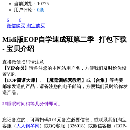
当前浏览：10775
用户评论：
0条
6
6
微信购买
淘宝购买
Midi版EOP自学速成班第二季--打包下载
- 宝贝介绍
直接微信扫码请注意
【VIP会员】
请
备注
您的
本网站用户名
，方便我们及时给你设
置VIP。
【EOP简谱大师】
、
【魔鬼训练营教程】
或
【合集】
等需要
邮箱发送的产品，请
备注
您的
电子邮箱
，方便我们及时给你发
送产品。
非睡眠时间稍等几分钟即可。
忘记备注的，可再扫码
0.01元
备注必要信息，或联系我们淘宝
客服（
人人钢琴网
）或QQ客服（
326018
）或微信客服（
EOP-