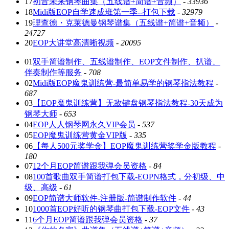
17
初音未来钢琴曲集（五线谱+简谱+音频）
-
33936
18
Midi版EOP自学速成班第一季--打包下载
-
32979
19
理查德・克莱德曼钢琴谱集（五线谱+简谱+音频）
-
24727
20
EOP大讲堂高清晰视频
-
20095
01
双手简谱制作、五线谱制作、EOP文件制作、扒谱、
伴奏制作等服务
-
708
02
Midi版EOP魔鬼训练营-最简单易学的钢琴指法教程
-
687
03
【EOP魔鬼训练营】无敌键盘钢琴指法教程-30天成为
钢琴大师
-
653
04
EOP人人钢琴网永久VIP会员
-
537
05
EOP魔鬼训练营黄金VIP版
-
335
06
【每人500元奖学金】EOP魔鬼训练营奖学金版教程
-
180
07
12个月EOP简谱跟我弹会员资格
-
84
08
100首歌曲双手简谱打包下载-EOPN格式，分初级、中
级、高级
-
61
09
EOP简谱大师软件-注册版-简谱制作软件
-
44
10
1000首EOP好听的钢琴曲打包下载-EOP文件
-
43
11
6个月EOP简谱跟我弹会员资格
-
37