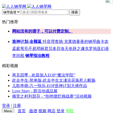
搜索
热门推荐
网站没有的谱子，可以付费定制。
造神计划-全额返
抖音
理查德·克莱德曼
夜的钢琴曲
卡农
孟庭苇
毛不易
邓丽君
贝多芬
洛天依
薛之谦
克罗地亚
幻昼
李闰珉
钢琴指法教程
精彩视频
再见四季 - 欢迎加入EOP“魔法学院”
此去半生-简单版-此去半生太凄凉花落惹人断肠
儿歌串烧-六一快乐-EOP造神计划大佬作品
Love Story - 群活动成品展
痛苦之村列瑟芬 - “拒绝摆烂挑战赛”活动视频
登录
|
注册
首页
曲谱
视频
网店
登录
学院
Menu