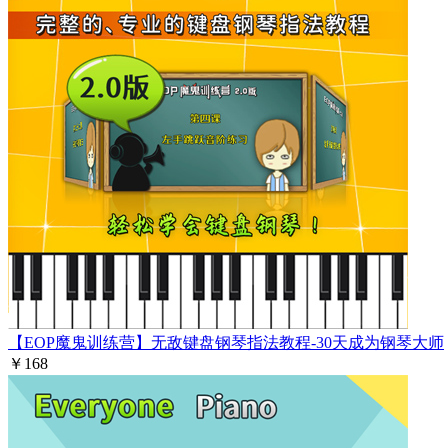
【EOP魔鬼训练营】无敌键盘钢琴指法教程-30天成为钢琴大师
￥168