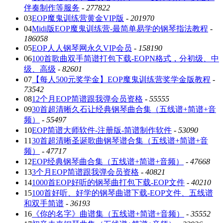
伴奏制作等服务
-
277822
03
EOP魔鬼训练营黄金VIP版
-
201970
04
Midi版EOP魔鬼训练营-最简单易学的钢琴指法教程
-
186058
05
EOP人人钢琴网永久VIP会员
-
158190
06
100首歌曲双手简谱打包下载-EOPN格式，分初级、中
级、高级
-
82601
07
【每人500元奖学金】EOP魔鬼训练营奖学金版教程
-
73542
08
12个月EOP简谱跟我弹会员资格
-
55555
09
30首超清晰久石让经典钢琴曲合集（五线谱+简谱+音
频）
-
55497
10
EOP简谱大师软件-注册版-简谱制作软件
-
53090
11
30首超清晰圣诞歌曲钢琴谱合集（五线谱+简谱+音
频）
-
47717
12
EOP经典钢琴曲合集（五线谱+简谱+音频）
-
47668
13
3个月EOP简谱跟我弹会员资格
-
40821
14
1000首EOP好听的钢琴曲打包下载-EOP文件
-
40210
15
100首好听、好学的钢琴曲谱下载-EOP文件、五线谱
和双手简谱
-
36193
16
《你的名字》曲谱集（五线谱+简谱+音频）
-
35552