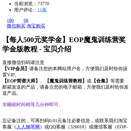
当前浏览：73770
用户评论：
11条
180
68
微信购买
淘宝购买
【每人500元奖学金】EOP魔鬼训练营奖
学金版教程 - 宝贝介绍
直接微信扫码请注意
【VIP会员】
请
备注
您的
本网站用户名
，方便我们及时给你设
置VIP。
【EOP简谱大师】
、
【魔鬼训练营教程】
或
【合集】
等需要
邮箱发送的产品，请
备注
您的
电子邮箱
，方便我们及时给你发
送产品。
非睡眠时间稍等几分钟即可。
忘记备注的，可再扫码
0.01元
备注必要信息，或联系我们淘宝
客服（
人人钢琴网
）或QQ客服（
326018
）或微信客服（
EOP-