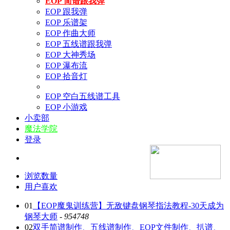
EOP 简谱跟我弹
EOP 跟我弹
EOP 乐谱架
EOP 作曲大师
EOP 五线谱跟我弹
EOP 大神秀场
EOP 瀑布流
EOP 拾音灯
EOP 空白五线谱工具
EOP 小游戏
小卖部
魔法学院
登录
浏览数量
用户喜欢
01
【EOP魔鬼训练营】无敌键盘钢琴指法教程-30天成为
钢琴大师
-
954748
02
双手简谱制作、五线谱制作、EOP文件制作、扒谱、