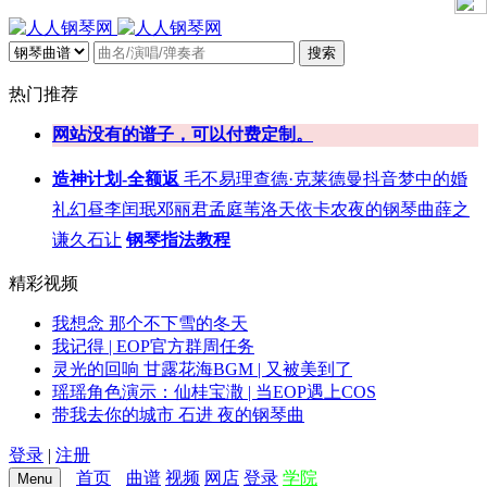
搜索
热门推荐
网站没有的谱子，可以付费定制。
造神计划-全额返
毛不易
理查德·克莱德曼
抖音
梦中的婚
礼
幻昼
李闰珉
邓丽君
孟庭苇
洛天依
卡农
夜的钢琴曲
薛之
谦
久石让
钢琴指法教程
精彩视频
我想念 那个不下雪的冬天
我记得 | EOP官方群周任务
灵光的回响 甘露花海BGM | 又被美到了
瑶瑶角色演示：仙桂宝潵 | 当EOP遇上COS
带我去你的城市 石进 夜的钢琴曲
登录
|
注册
首页
曲谱
视频
网店
登录
学院
Menu