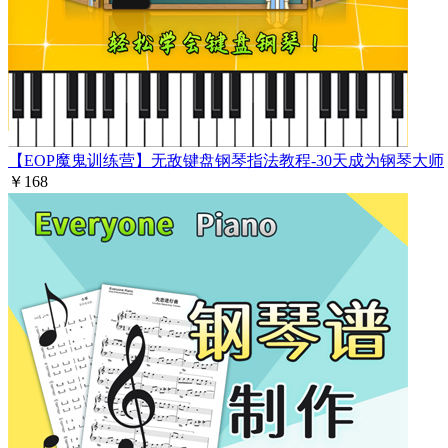
【EOP魔鬼训练营】无敌键盘钢琴指法教程-30天成为钢琴大师
￥168