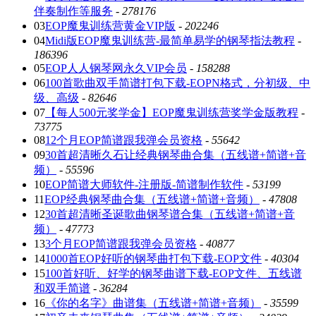
伴奏制作等服务
-
278176
03
EOP魔鬼训练营黄金VIP版
-
202246
04
Midi版EOP魔鬼训练营-最简单易学的钢琴指法教程
-
186396
05
EOP人人钢琴网永久VIP会员
-
158288
06
100首歌曲双手简谱打包下载-EOPN格式，分初级、中
级、高级
-
82646
07
【每人500元奖学金】EOP魔鬼训练营奖学金版教程
-
73775
08
12个月EOP简谱跟我弹会员资格
-
55642
09
30首超清晰久石让经典钢琴曲合集（五线谱+简谱+音
频）
-
55596
10
EOP简谱大师软件-注册版-简谱制作软件
-
53199
11
EOP经典钢琴曲合集（五线谱+简谱+音频）
-
47808
12
30首超清晰圣诞歌曲钢琴谱合集（五线谱+简谱+音
频）
-
47773
13
3个月EOP简谱跟我弹会员资格
-
40877
14
1000首EOP好听的钢琴曲打包下载-EOP文件
-
40304
15
100首好听、好学的钢琴曲谱下载-EOP文件、五线谱
和双手简谱
-
36284
16
《你的名字》曲谱集（五线谱+简谱+音频）
-
35599