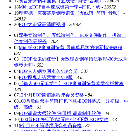
17
初音未来钢琴曲集（五线谱+简谱+音频）
-
34029
18
Midi版EOP自学速成班第一季--打包下载
-
33072
19
理查德・克莱德曼钢琴谱集（五线谱+简谱+音频）
-
24812
20
EOP大讲堂高清晰视频
-
20143
01
双手简谱制作、五线谱制作、EOP文件制作、扒谱、
伴奏制作等服务
-
708
02
Midi版EOP魔鬼训练营-最简单易学的钢琴指法教程
-
687
03
【EOP魔鬼训练营】无敌键盘钢琴指法教程-30天成为
钢琴大师
-
653
04
EOP人人钢琴网永久VIP会员
-
537
05
EOP魔鬼训练营黄金VIP版
-
335
06
【每人500元奖学金】EOP魔鬼训练营奖学金版教程
-
180
07
12个月EOP简谱跟我弹会员资格
-
84
08
100首歌曲双手简谱打包下载-EOPN格式，分初级、中
级、高级
-
61
09
EOP简谱大师软件-注册版-简谱制作软件
-
44
10
1000首EOP好听的钢琴曲打包下载-EOP文件
-
43
11
6个月EOP简谱跟我弹会员资格
-
37