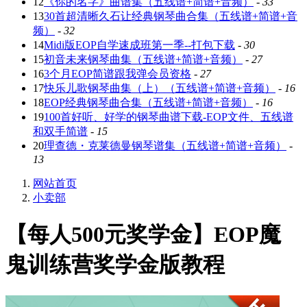
12
《你的名字》曲谱集（五线谱+简谱+音频）
-
33
13
30首超清晰久石让经典钢琴曲合集（五线谱+简谱+音
频）
-
32
14
Midi版EOP自学速成班第一季--打包下载
-
30
15
初音未来钢琴曲集（五线谱+简谱+音频）
-
27
16
3个月EOP简谱跟我弹会员资格
-
27
17
快乐儿歌钢琴曲集（上）（五线谱+简谱+音频）
-
16
18
EOP经典钢琴曲合集（五线谱+简谱+音频）
-
16
19
100首好听、好学的钢琴曲谱下载-EOP文件、五线谱
和双手简谱
-
15
20
理查德・克莱德曼钢琴谱集（五线谱+简谱+音频）
-
13
网站首页
小卖部
【每人500元奖学金】EOP魔
鬼训练营奖学金版教程