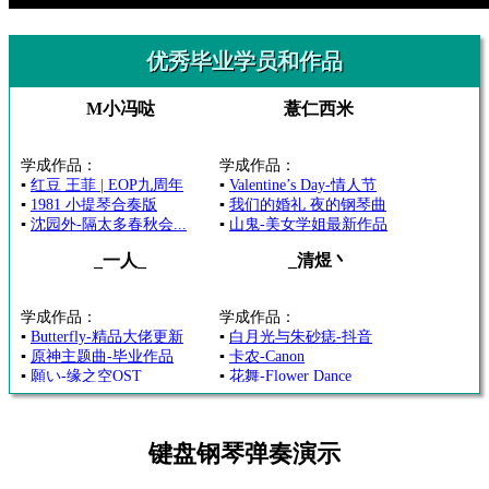
优秀毕业学员和作品
M小冯哒
薏仁西米
学成作品：
学成作品：
▪
红豆 王菲 | EOP九周年
▪
Valentine’s Day-情人节
▪
1981 小提琴合奏版
▪
我们的婚礼 夜的钢琴曲
▪
沈园外-隔太多春秋会...
▪
山鬼-美女学姐最新作品
_一人_
_清煜丶
学成作品：
学成作品：
▪
Butterfly-精品大佬更新
▪
白月光与朱砂痣-抖音
▪
原神主题曲-毕业作品
▪
卡农-Canon
▪
願い-缘之空OST
▪
花舞-Flower Dance
键盘钢琴弹奏演示