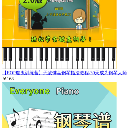
【EOP魔鬼训练营】无敌键盘钢琴指法教程-30天成为钢琴大师
￥168