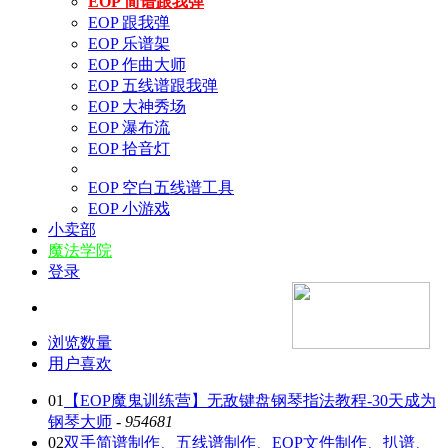
EOP 简谱跟我弹
EOP 跟我弹
EOP 乐谱架
EOP 作曲大师
EOP 五线谱跟我弹
EOP 大神秀场
EOP 瀑布流
EOP 拾音灯
EOP 空白五线谱工具
EOP 小游戏
小卖部
魔法学院
登录
浏览数量
用户喜欢
01
【EOP魔鬼训练营】无敌键盘钢琴指法教程-30天成为
钢琴大师
-
954681
02
双手简谱制作、五线谱制作、EOP文件制作、扒谱、