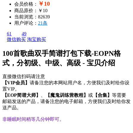
￥10
会员价格：
商品原价：￥10
当前浏览：82639
用户评论：
21条
61
49
微信购买
淘宝购买
100首歌曲双手简谱打包下载-EOPN格
式，分初级、中级、高级 - 宝贝介绍
直接微信扫码请注意
【VIP会员】
请
备注
您的
本网站用户名
，方便我们及时给你设
置VIP。
【EOP简谱大师】
、
【魔鬼训练营教程】
或
【合集】
等需要
邮箱发送的产品，请
备注
您的
电子邮箱
，方便我们及时给你发
送产品。
非睡眠时间稍等几分钟即可。