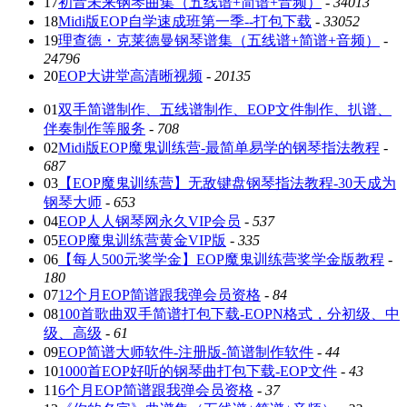
17
初音未来钢琴曲集（五线谱+简谱+音频）
-
34013
18
Midi版EOP自学速成班第一季--打包下载
-
33052
19
理查德・克莱德曼钢琴谱集（五线谱+简谱+音频）
-
24796
20
EOP大讲堂高清晰视频
-
20135
01
双手简谱制作、五线谱制作、EOP文件制作、扒谱、
伴奏制作等服务
-
708
02
Midi版EOP魔鬼训练营-最简单易学的钢琴指法教程
-
687
03
【EOP魔鬼训练营】无敌键盘钢琴指法教程-30天成为
钢琴大师
-
653
04
EOP人人钢琴网永久VIP会员
-
537
05
EOP魔鬼训练营黄金VIP版
-
335
06
【每人500元奖学金】EOP魔鬼训练营奖学金版教程
-
180
07
12个月EOP简谱跟我弹会员资格
-
84
08
100首歌曲双手简谱打包下载-EOPN格式，分初级、中
级、高级
-
61
09
EOP简谱大师软件-注册版-简谱制作软件
-
44
10
1000首EOP好听的钢琴曲打包下载-EOP文件
-
43
11
6个月EOP简谱跟我弹会员资格
-
37