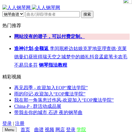
搜索
热门推荐
网站没有的谱子，可以付费定制。
造神计划-全额返
李闰珉
桥边姑娘
克罗地亚
理查德·克莱
德曼
幻昼
班得瑞
天空之城
梦中的婚礼
抖音
孟庭苇
卡农
毛
不易
贝多芬
钢琴指法教程
精彩视频
再见四季 - 欢迎加入EOP“魔法学院”
雨的印记-欢迎加入“EOP魔法学院”
我在那一角落患过伤风-欢迎加入“EOP魔法学院”
China-P - 群活动成品展
带我去你的城市 石进 夜的钢琴曲
登录
|
注册
首页
曲谱
视频
网店
登录
学院
Menu