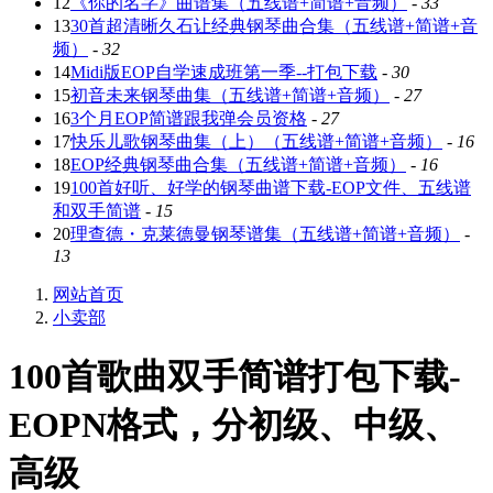
12
《你的名字》曲谱集（五线谱+简谱+音频）
-
33
13
30首超清晰久石让经典钢琴曲合集（五线谱+简谱+音
频）
-
32
14
Midi版EOP自学速成班第一季--打包下载
-
30
15
初音未来钢琴曲集（五线谱+简谱+音频）
-
27
16
3个月EOP简谱跟我弹会员资格
-
27
17
快乐儿歌钢琴曲集（上）（五线谱+简谱+音频）
-
16
18
EOP经典钢琴曲合集（五线谱+简谱+音频）
-
16
19
100首好听、好学的钢琴曲谱下载-EOP文件、五线谱
和双手简谱
-
15
20
理查德・克莱德曼钢琴谱集（五线谱+简谱+音频）
-
13
网站首页
小卖部
100首歌曲双手简谱打包下载-
EOPN格式，分初级、中级、
高级