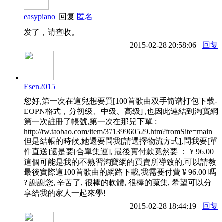
easypiano
回复
匿名
发了，请查收。
2015-02-28 20:58:06
回复
Esen2015
您好,第一次在這兒想要買[100首歌曲双手简谱打包下载-
EOPN格式，分初级、中级、高级] ,也因此連結到淘寶網
第一次註冊了帳號,第一次在那兒下單 :
http://tw.taobao.com/item/37139960529.htm?fromSite=main
但是結帳的時候,她還要問我[請選擇物流方式],問我要[單
件直送]還是要[合單集運], 最後實付款竟然要 ： ¥ 96.00
這個可能是我的不熟習淘寶網的買賣所導致的,可以請教
最後實際這100首歌曲的網路下載,我需要付費 ¥ 96.00 嗎
? 謝謝您, 辛苦了, 很棒的軟體, 很棒的蒐集, 希望可以分
享給我的家人一起來學!
2015-02-28 18:44:19
回复