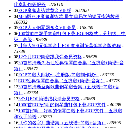
伴奏制作等服务
-
278110
03
EOP魔鬼训练营黄金VIP版
-
202200
04
Midi版EOP魔鬼训练营-最简单易学的钢琴指法教程
-
186332
05
EOP人人钢琴网永久VIP会员
-
158260
06
100首歌曲双手简谱打包下载-EOPN格式，分初级、中
级、高级
-
82638
07
【每人500元奖学金】EOP魔鬼训练营奖学金版教程
-
73739
08
12个月EOP简谱跟我弹会员资格
-
55628
09
30首超清晰久石让经典钢琴曲合集（五线谱+简谱+音
频）
-
55577
10
EOP简谱大师软件-注册版-简谱制作软件
-
53176
11
EOP经典钢琴曲合集（五线谱+简谱+音频）
-
47779
12
30首超清晰圣诞歌曲钢琴谱合集（五线谱+简谱+音
频）
-
47764
13
3个月EOP简谱跟我弹会员资格
-
40868
14
1000首EOP好听的钢琴曲打包下载-EOP文件
-
40288
15
100首好听、好学的钢琴曲谱下载-EOP文件、五线谱
和双手简谱
-
36270
16
《你的名字》曲谱集（五线谱+简谱+音频）
-
35595