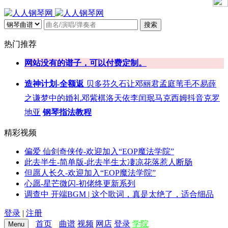
搜索
热门推荐
网站没有的谱子，可以付费定制。
造神计划-全额返
贝多芬
久石让
邓丽君
孟庭苇
毛不易
薛
之谦
梦中的婚礼
邓紫棋
洛天依
李闰珉
马克西姆
抖音
克罗
地亚
钢琴指法教程
精彩视频
偏爱 仙剑奇侠传-欢迎加入“EOP魔法学院”
此去半生-简单版-此去半生太凄凉花落惹人断肠
但愿人长久-欢迎加入“EOP魔法学院”
心愿-星芒微闪-初佬终更新系列
调查中 开端BGM | 这个歌词，真是太绝了，适合细品
登录
|
注册
首页
曲谱
视频
网店
登录
学院
Menu