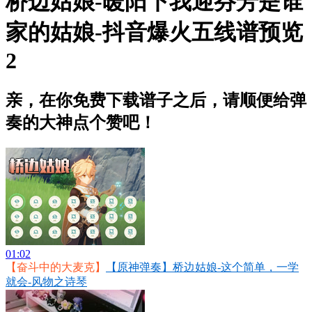
桥边姑娘-暖阳下我迎芬芳是谁
家的姑娘-抖音爆火五线谱预览
2
亲，在你免费下载谱子之后，请顺便给弹
奏的大神点个赞吧！
01:02
【奋斗中的大麦克】
【原神弹奏】桥边姑娘-这个简单，一学
就会-风物之诗琴