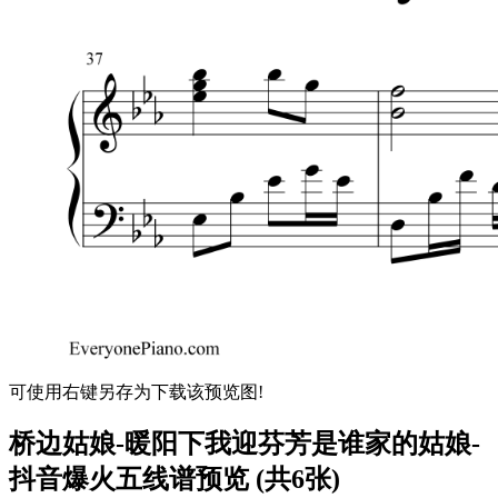
可使用右键另存为下载该预览图!
桥边姑娘-暖阳下我迎芬芳是谁家的姑娘-
抖音爆火五线谱预览 (共6张)