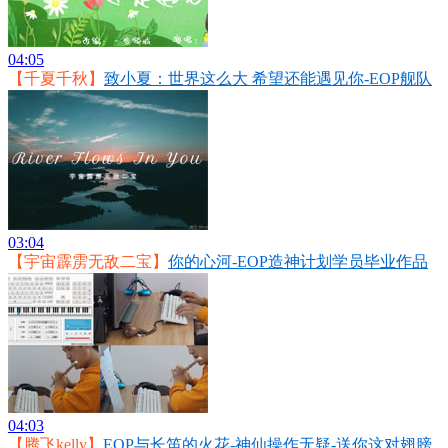
04:05
【千夏千秋】
致小夏：世界这么大 希望还能遇见你-EOP舰队
03:04
【宇宙霹雳无敌二宝】
你的心河-EOP造神计划学员毕业作品
04:03
【腾飞kelly】
EOP与长笛的火花-神仙操作无疑-送你这对翅膀