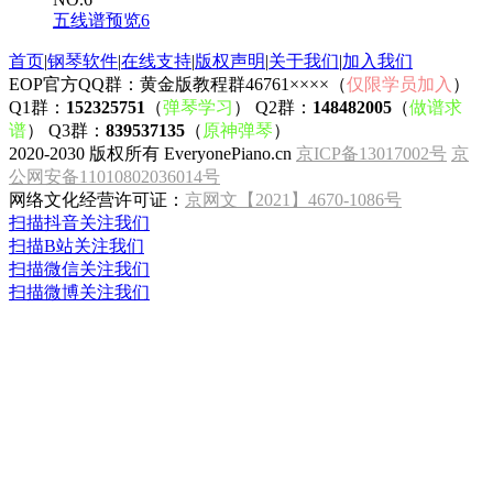
五线谱预览6
首页
|
钢琴软件
|
在线支持
|
版权声明
|
关于我们
|
加入我们
EOP官方QQ群：黄金版教程群46761××××（
仅限学员加入
）
Q1群：
152325751
（
弹琴学习
） Q2群：
148482005
（
做谱求
谱
） Q3群：
839537135
（
原神弹琴
）
2020-2030 版权所有 EveryonePiano.cn
京ICP备13017002号
京
公网安备11010802036014号
网络文化经营许可证：
京网文【2021】4670-1086号
扫描抖音关注我们
扫描B站关注我们
扫描微信关注我们
扫描微博关注我们