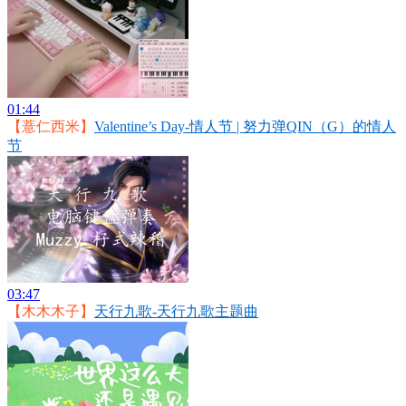
01:44
【薏仁西米】
Valentine’s Day-情人节 | 努力弹QIN（G）的情人
节
03:47
【木木木子】
天行九歌-天行九歌主题曲