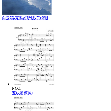
向云端-完整好听版-黄绮珊
NO.1
五线谱预览1