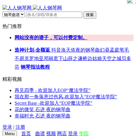
搜索
热门推荐
网站没有的谱子，可以付费定制。
造神计划-全额返
抖音
洛天依
夜的钢琴曲
幻昼
孟庭苇
毛
不易
克罗地亚
邓丽君
下山
薛之谦
桥边姑娘
天空之城
贝多
芬
钢琴指法教程
精彩视频
再见四季 - 欢迎加入EOP“魔法学院”
我在那一角落患过伤风-欢迎加入“EOP魔法学院”
Secret Base -欢迎加入“EOP魔法学院”
花的微笑 石进 夜的钢琴曲
幸福时光 石进 夜的钢琴曲
登录
|
注册
首页
曲谱
视频
网店
登录
学院
Menu