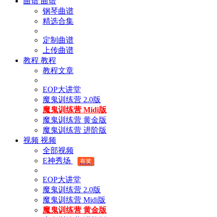
曲谱
曲谱
钢琴曲谱
精选合集
定制曲谱
上传曲谱
教程
教程
教程文章
EOP大讲堂
魔鬼训练营 2.0版
魔鬼训练营 Midi版
魔鬼训练营 黄金版
魔鬼训练营 进阶版
视频
视频
全部视频
E神秀场
有奖
EOP大讲堂
魔鬼训练营 2.0版
魔鬼训练营 Midi版
魔鬼训练营 黄金版