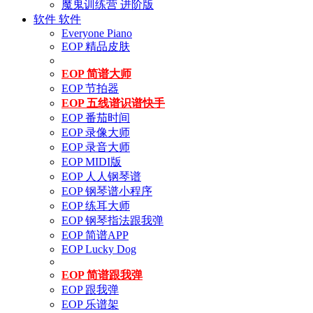
魔鬼训练营 进阶版
软件
软件
Everyone Piano
EOP 精品皮肤
EOP 简谱大师
EOP 节拍器
EOP 五线谱识谱快手
EOP 番茄时间
EOP 录像大师
EOP 录音大师
EOP MIDI版
EOP 人人钢琴谱
EOP 钢琴谱小程序
EOP 练耳大师
EOP 钢琴指法跟我弹
EOP 简谱APP
EOP Lucky Dog
EOP 简谱跟我弹
EOP 跟我弹
EOP 乐谱架