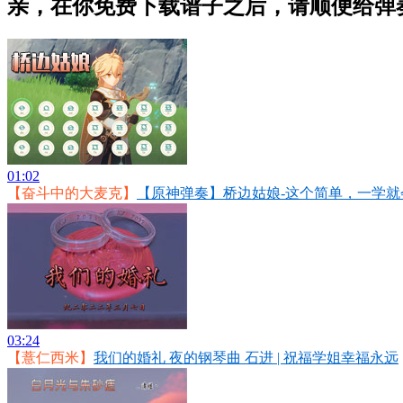
亲，在你免费下载谱子之后，请顺便给弹
01:02
【奋斗中的大麦克】
【原神弹奏】桥边姑娘-这个简单，一学就
03:24
【薏仁西米】
我们的婚礼 夜的钢琴曲 石进 | 祝福学姐幸福永远