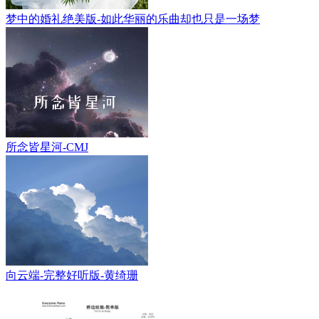
梦中的婚礼绝美版-如此华丽的乐曲却也只是一场梦
所念皆星河-CMJ
向云端-完整好听版-黄绮珊