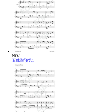
NO.1
五线谱预览1