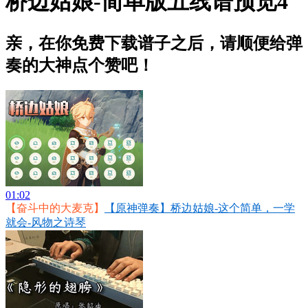
桥边姑娘-简单版五线谱预览4
亲，在你免费下载谱子之后，请顺便给弹
奏的大神点个赞吧！
01:02
【奋斗中的大麦克】
【原神弹奏】桥边姑娘-这个简单，一学
就会-风物之诗琴