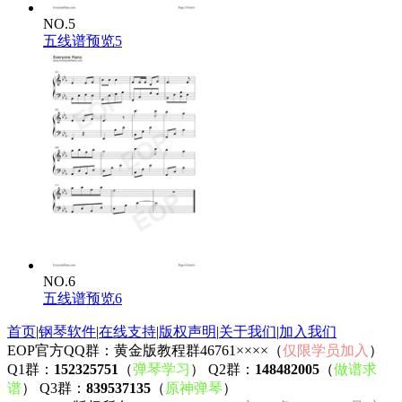
NO.5
五线谱预览5
NO.6
五线谱预览6
首页
|
钢琴软件
|
在线支持
|
版权声明
|
关于我们
|
加入我们
EOP官方QQ群：黄金版教程群46761××××（
仅限学员加入
）
Q1群：
152325751
（
弹琴学习
） Q2群：
148482005
（
做谱求
谱
） Q3群：
839537135
（
原神弹琴
）