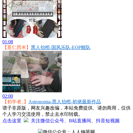
01:08
【薏仁西米】
黑人抬棺-国风乐队-EOP舰队
02:00
【初学者_】
Astronomia-黑人抬棺-初佬最新作品
谱子非原版，网友兴趣改编，本站免费提供、请勿商用，仅供
个人学习交流使用，禁止去水印转载。
点击这里
关注微信公众号、B站直播间、抖音短视频
微信公众号：人人钢琴网