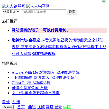
搜索
热门推荐
网站没有的谱子，可以付费定制。
造神计划-全额返
抖音
克罗地亚
夜的钢琴曲
天空之城
理
查德·克莱德曼
久石让
李闰珉
桥边姑娘
幻昼
班得瑞
下山
邓
丽君
孟庭苇
钢琴指法教程
精彩视频
Always With Me-欢迎加入“EOP魔法学院”
a小调圆舞曲-欢迎加入“EOP魔法学院”
China-P - 群活动成品展
可惜不是双鱼座 石进
女儿情-黄金版教程学员弹奏
登录
|
注册
首页
曲谱
视频
网店
登录
学院
Menu