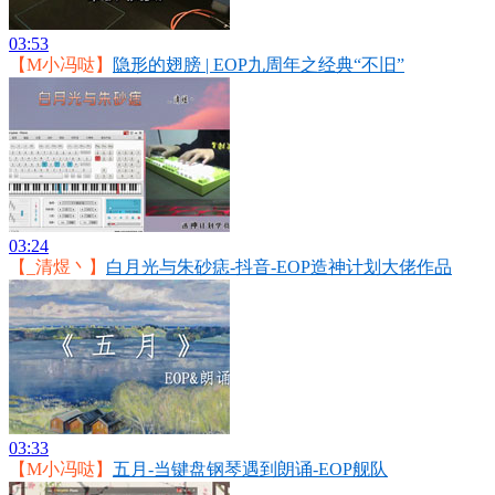
03:53
【M小冯哒】
隐形的翅膀 | EOP九周年之经典“不旧”
03:24
【_清煜丶】
白月光与朱砂痣-抖音-EOP造神计划大佬作品
03:33
【M小冯哒】
五月-当键盘钢琴遇到朗诵-EOP舰队