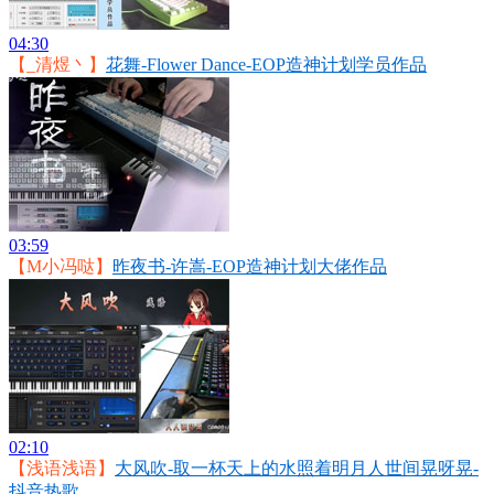
04:30
【_清煜丶】
花舞-Flower Dance-EOP造神计划学员作品
03:59
【M小冯哒】
昨夜书-许嵩-EOP造神计划大佬作品
02:10
【浅语浅语】
大风吹-取一杯天上的水照着明月人世间晃呀晃-
抖音热歌