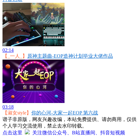
02:14
【_一人_】
原神主题曲-EOP造神计划毕业大佬作品
03:18
【淑女style】
你的心河-大家一起EOP 第六战
谱子非原版，网友兴趣改编，本站免费提供、请勿商用，仅供
个人学习交流使用，禁止去水印转载。
点击这里
关注微信公众号、B站直播间、抖音短视频