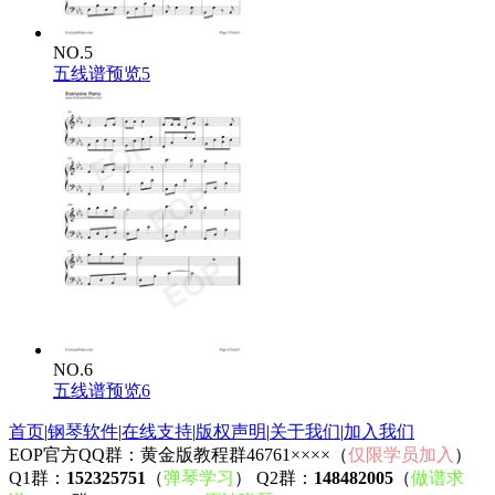
NO.5
五线谱预览5
NO.6
五线谱预览6
首页
|
钢琴软件
|
在线支持
|
版权声明
|
关于我们
|
加入我们
EOP官方QQ群：黄金版教程群46761××××（
仅限学员加入
）
Q1群：
152325751
（
弹琴学习
） Q2群：
148482005
（
做谱求