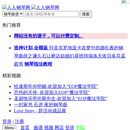
搜索
热门推荐
网站没有的谱子，可以付费定制。
造神计划-全额返
抖音
克罗地亚
卡农
梦中的婚礼
夜的钢
琴曲
薛之谦
久石让
桥边姑娘
幻昼
班得瑞
洛天依
贝多芬
孟
庭苇
钢琴指法教程
精彩视频
恰逢那年你明媚-欢迎加入“EOP魔法学院”
悲伤的天使- 欢迎加入EOP“魔法学院”
圣诞快乐劳伦斯先生-欢迎加入“EOP魔法学院”
一封家书 石进 夜的钢琴曲
Love Story - 群活动成品展
登录
|
注册
首页
曲谱
视频
网店
登录
学院
Menu