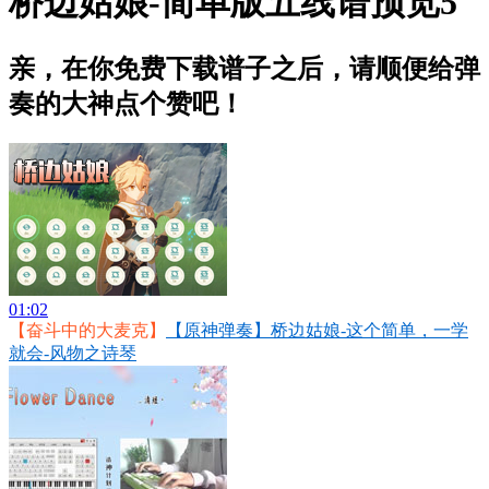
桥边姑娘-简单版五线谱预览5
亲，在你免费下载谱子之后，请顺便给弹
奏的大神点个赞吧！
01:02
【奋斗中的大麦克】
【原神弹奏】桥边姑娘-这个简单，一学
就会-风物之诗琴