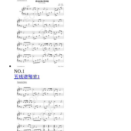
NO.1
五线谱预览1