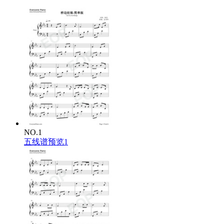
NO.1
五线谱预览1