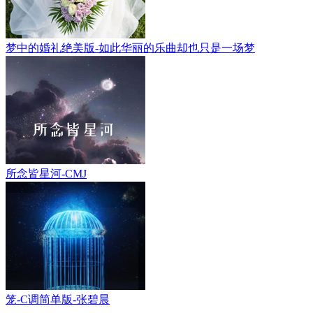
梦中的婚礼绝美版-如此华丽的乐曲却也只是一场梦
所念皆星河-CMJ
笼-C调简单版-张碧晨