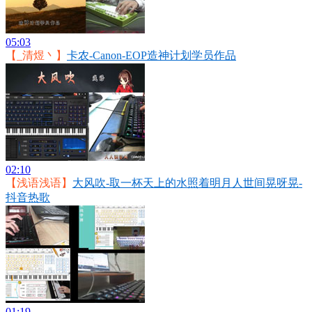
05:03
【_清煜丶】
卡农-Canon-EOP造神计划学员作品
02:10
【浅语浅语】
大风吹-取一杯天上的水照着明月人世间晃呀晃-
抖音热歌
01:19