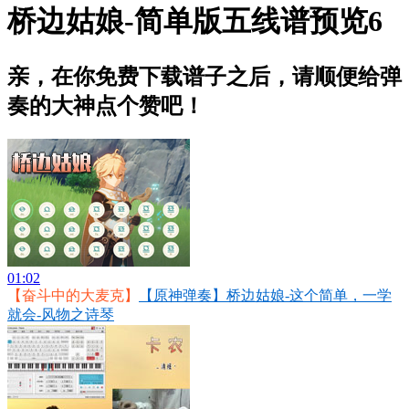
桥边姑娘-简单版五线谱预览6
亲，在你免费下载谱子之后，请顺便给弹
奏的大神点个赞吧！
01:02
【奋斗中的大麦克】
【原神弹奏】桥边姑娘-这个简单，一学
就会-风物之诗琴