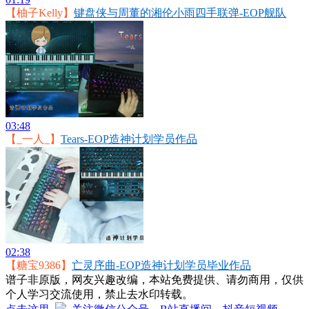
【柚子Kelly】
键盘侠与周董的湘伦小雨四手联弹-EOP舰队
03:48
【_一人_】
Tears-EOP造神计划学员作品
02:38
【糖宝9386】
亡灵序曲-EOP造神计划学员毕业作品
谱子非原版，网友兴趣改编，本站免费提供、请勿商用，仅供
个人学习交流使用，禁止去水印转载。