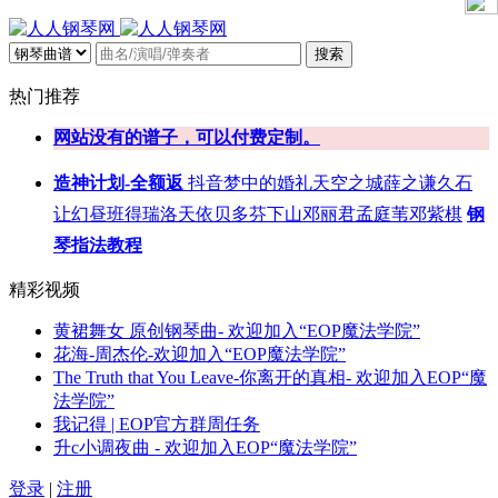
搜索
热门推荐
网站没有的谱子，可以付费定制。
造神计划-全额返
抖音
梦中的婚礼
天空之城
薛之谦
久石
让
幻昼
班得瑞
洛天依
贝多芬
下山
邓丽君
孟庭苇
邓紫棋
钢
琴指法教程
精彩视频
黄裙舞女 原创钢琴曲- 欢迎加入“EOP魔法学院”
花海-周杰伦-欢迎加入“EOP魔法学院”
The Truth that You Leave-你离开的真相- 欢迎加入EOP“魔
法学院”
我记得 | EOP官方群周任务
升c小调夜曲 - 欢迎加入EOP“魔法学院”
登录
|
注册