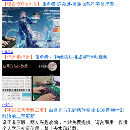
【键盘侠Orz木乔】
孤勇者 陈奕迅-黄金版教程学员弹奏
04:24
【但是那但是】
孤勇者 - “拒绝摆烂挑战赛”活动视频
03:22
【宇宙霹雳无敌二宝】
白月光与朱砂痣伴奏版-EOP造神计划
嘎嘎的二宝更新
谱子非原版，网友兴趣改编，本站免费提供、请勿商用，仅供
个人学习交流使用，禁止去水印转载。