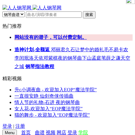
搜索
热门推荐
网站没有的谱子，可以付费定制。
造神计划-全额返
邓丽君
久石让
梦中的婚礼
毛不易
卡农
李闰珉
洛天依
邓紫棋
夜的钢琴曲
下山
孟庭苇
薛之谦
天空
之城
钢琴指法教程
精彩视频
升c小调夜曲 - 欢迎加入EOP“魔法学院”
一直很安静 仙剑奇侠传插曲
情人节的礼物-石进 夜的钢琴曲
女人花-欢迎加入“EOP魔法学院”
猫的舞步 - 欢迎加入“EOP魔法学院”
登录
|
注册
首页
曲谱
视频
网店
登录
学院
Menu