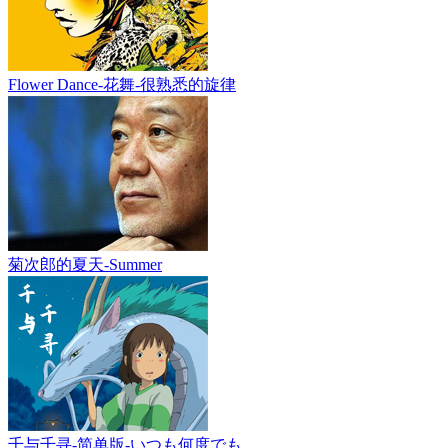
Flower Dance-花舞-很熟悉的旋律
菊次郎的夏天-Summer
千与千寻-简单版-いつも何度でも