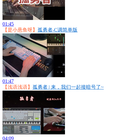
01:45
【是小悬鱼呀】
孤勇者-C调简单版
01:47
【浅语浅语】
孤勇者 | 来，我们一起接暗号了~
04:09