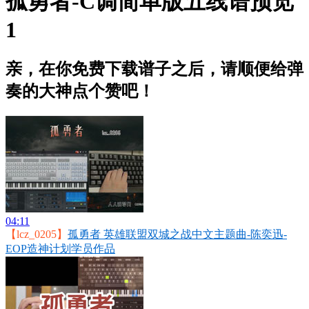
孤勇者-C调简单版五线谱预览
1
亲，在你免费下载谱子之后，请顺便给弹
奏的大神点个赞吧！
04:11
【lcz_0205】
孤勇者 英雄联盟双城之战中文主题曲-陈奕迅-
EOP造神计划学员作品