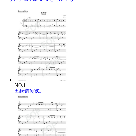
NO.1
五线谱预览1