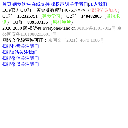
首页
|
钢琴软件
|
在线支持
|
版权声明
|
关于我们
|
加入我们
EOP官方QQ群：黄金版教程群46761××××（
仅限学员加入
）
Q1群：
152325751
（
弹琴学习
） Q2群：
148482005
（
做谱求
谱
） Q3群：
839537135
（
原神弹琴
）
2020-2030 版权所有 EveryonePiano.cn
京ICP备13017002号
京
公网安备11010802036014号
网络文化经营许可证：
京网文【2021】4670-1086号
扫描抖音关注我们
扫描B站关注我们
扫描微信关注我们
扫描微博关注我们