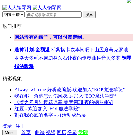
搜索
热门推荐
网站没有的谱子，可以付费定制。
造神计划-全额返
邓紫棋
卡农
李闰珉
下山
孟庭苇
克罗地
亚
洛天依
毛不易
幻昼
久石让
夜的钢琴曲
抖音
贝多芬
钢琴
指法教程
精彩视频
Always with me 好听改编版-欢迎加入“EOP魔法学院”
我在那一角落患过伤风-欢迎加入“EOP魔法学院”
《樱之四月》樱花迟暮 春意阑珊 夜的钢琴曲Ⅵ
红豆 - 欢迎加入“EOP魔法学院”
刻在我心底的名字 - 群活动成品展
登录
|
注册
首页
曲谱
视频
网店
登录
学院
Menu