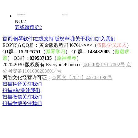
NO.2
五线谱预览2
首页
|
钢琴软件
|
在线支持
|
版权声明
|
关于我们
|
加入我们
EOP官方QQ群：黄金版教程群46761××××（
仅限学员加入
）
Q1群：
152325751
（
弹琴学习
） Q2群：
148482005
（
做谱求
谱
） Q3群：
839537135
（
原神弹琴
）
2020-2030 版权所有 EveryonePiano.cn
京ICP备13017002号
京
公网安备11010802036014号
网络文化经营许可证：
京网文【2021】4670-1086号
扫描抖音关注我们
扫描B站关注我们
扫描微信关注我们
扫描微博关注我们