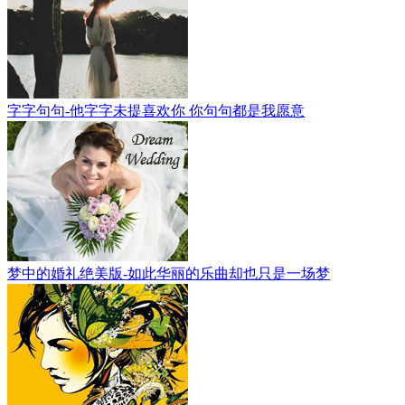
字字句句-他字字未提喜欢你 你句句都是我愿意
梦中的婚礼绝美版-如此华丽的乐曲却也只是一场梦