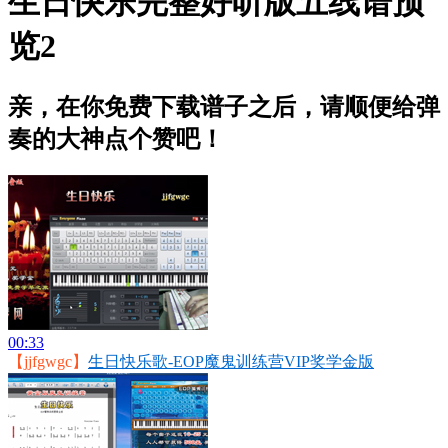
生日快乐完整好听版五线谱预
览2
亲，在你免费下载谱子之后，请顺便给弹
奏的大神点个赞吧！
00:33
【jjfgwgc】
生日快乐歌-EOP魔鬼训练营VIP奖学金版