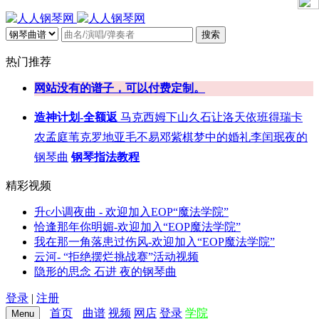
搜索
热门推荐
网站没有的谱子，可以付费定制。
造神计划-全额返
马克西姆
下山
久石让
洛天依
班得瑞
卡
农
孟庭苇
克罗地亚
毛不易
邓紫棋
梦中的婚礼
李闰珉
夜的
钢琴曲
钢琴指法教程
精彩视频
升c小调夜曲 - 欢迎加入EOP“魔法学院”
恰逢那年你明媚-欢迎加入“EOP魔法学院”
我在那一角落患过伤风-欢迎加入“EOP魔法学院”
云河- “拒绝摆烂挑战赛”活动视频
隐形的思念 石进 夜的钢琴曲
登录
|
注册
首页
曲谱
视频
网店
登录
学院
Menu