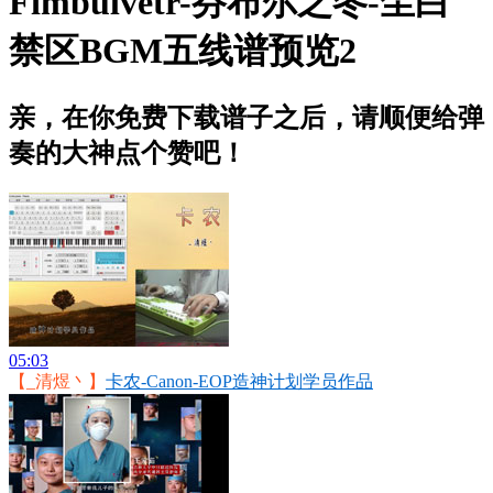
Fimbulvetr-芬布尔之冬-尘白
禁区BGM五线谱预览2
亲，在你免费下载谱子之后，请顺便给弹
奏的大神点个赞吧！
05:03
【_清煜丶】
卡农-Canon-EOP造神计划学员作品