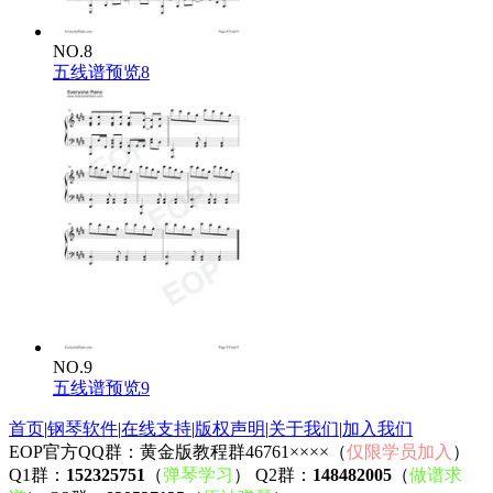
NO.8
五线谱预览8
NO.9
五线谱预览9
首页
|
钢琴软件
|
在线支持
|
版权声明
|
关于我们
|
加入我们
EOP官方QQ群：黄金版教程群46761××××（
仅限学员加入
）
Q1群：
152325751
（
弹琴学习
） Q2群：
148482005
（
做谱求