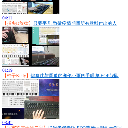
04:11
【指尖D旋律】
只要平凡-致敬疫情期间所有默默付出的人
01:19
【柚子Kelly】
键盘侠与周董的湘伦小雨四手联弹-EOP舰队
03:45
【宇宙霹雳无敌二宝】
追光者伴奏版-EOP造神计划学员作品