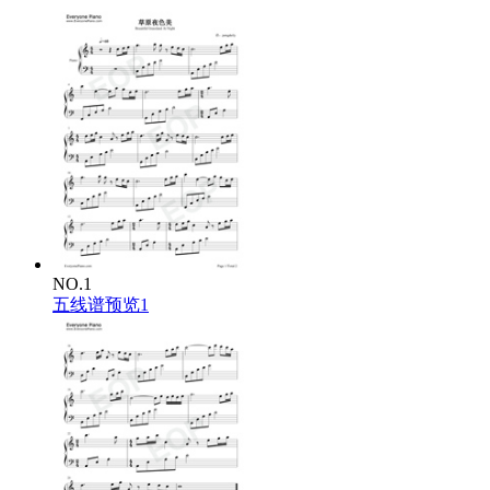
NO.1
五线谱预览1