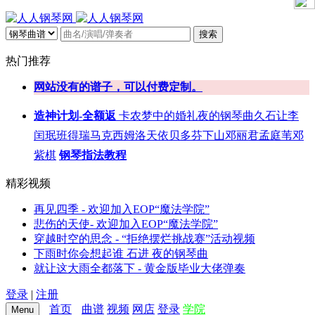
搜索
热门推荐
网站没有的谱子，可以付费定制。
造神计划-全额返
卡农
梦中的婚礼
夜的钢琴曲
久石让
李
闰珉
班得瑞
马克西姆
洛天依
贝多芬
下山
邓丽君
孟庭苇
邓
紫棋
钢琴指法教程
精彩视频
再见四季 - 欢迎加入EOP“魔法学院”
悲伤的天使- 欢迎加入EOP“魔法学院”
穿越时空的思念 - “拒绝摆烂挑战赛”活动视频
下雨时你会想起谁 石进 夜的钢琴曲
就让这大雨全都落下 - 黄金版毕业大佬弹奏
登录
|
注册
首页
曲谱
视频
网店
登录
学院
Menu