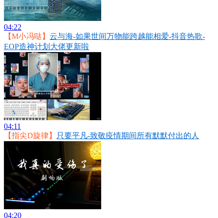
04:22
【M小冯哒】
云与海-如果世间万物能跨越能相爱-抖音热歌-
EOP造神计划大佬更新啦
04:11
【指尖D旋律】
只要平凡-致敬疫情期间所有默默付出的人
04:20