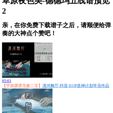
草原夜色美-德德玛五线谱预览
2
亲，在你免费下载谱子之后，请顺便给弹
奏的大神点个赞吧！
05:03
【宇宙霹雳无敌二宝】
漠河舞厅-抖音-EOP造神计划学员作品