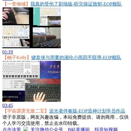
【一变倾城】
我真的受伤了剧场版-听完保证致郁-EOP舰队
01:19
【柚子Kelly】
键盘侠与周董的湘伦小雨四手联弹-EOP舰队
03:45
【宇宙霹雳无敌二宝】
追光者伴奏版-EOP造神计划学员作品
谱子非原版，网友兴趣改编，本站免费提供、请勿商用，仅供
个人学习交流使用，禁止去水印转载。
点击这里
关注微信公众号、B站直播间、抖音短视频