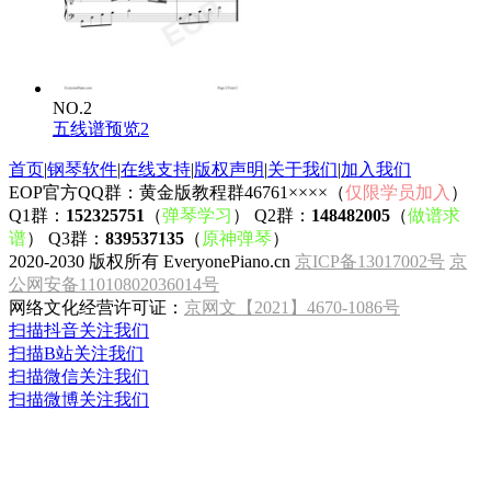
NO.2
五线谱预览2
首页
|
钢琴软件
|
在线支持
|
版权声明
|
关于我们
|
加入我们
EOP官方QQ群：黄金版教程群46761××××（
仅限学员加入
）
Q1群：
152325751
（
弹琴学习
） Q2群：
148482005
（
做谱求
谱
） Q3群：
839537135
（
原神弹琴
）
2020-2030 版权所有 EveryonePiano.cn
京ICP备13017002号
京
公网安备11010802036014号
网络文化经营许可证：
京网文【2021】4670-1086号
扫描抖音关注我们
扫描B站关注我们
扫描微信关注我们
扫描微博关注我们