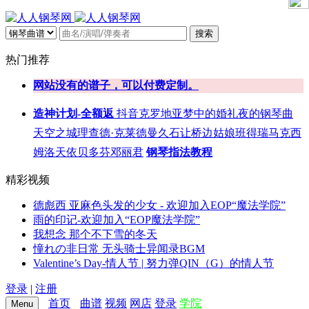
搜索
热门推荐
网站没有的谱子，可以付费定制。
造神计划-全额返
抖音
克罗地亚
梦中的婚礼
夜的钢琴曲
天空之城
理查德·克莱德曼
久石让
桥边姑娘
班得瑞
马克西
姆
洛天依
贝多芬
邓丽君
钢琴指法教程
精彩视频
德彪西 亚麻色头发的少女 - 欢迎加入EOP“魔法学院”
雨的印记-欢迎加入“EOP魔法学院”
我想念 那个不下雪的冬天
憧れの非日常 无头骑士异闻录BGM
Valentine’s Day-情人节 | 努力弹QIN（G）的情人节
登录
|
注册
首页
曲谱
视频
网店
登录
学院
Menu