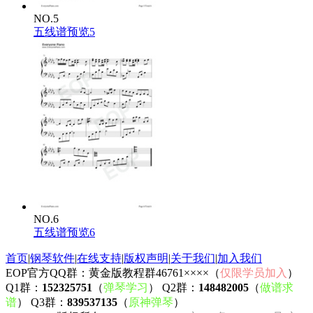
NO.5
五线谱预览5
NO.6
五线谱预览6
首页
|
钢琴软件
|
在线支持
|
版权声明
|
关于我们
|
加入我们
EOP官方QQ群：黄金版教程群46761××××（
仅限学员加入
）
Q1群：
152325751
（
弹琴学习
） Q2群：
148482005
（
做谱求
谱
） Q3群：
839537135
（
原神弹琴
）