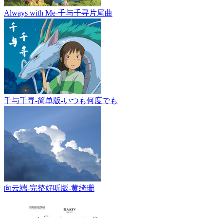
Always with Me-千与千寻片尾曲
千与千寻-简单版-いつも何度でも
向云端-完整好听版-黄绮珊