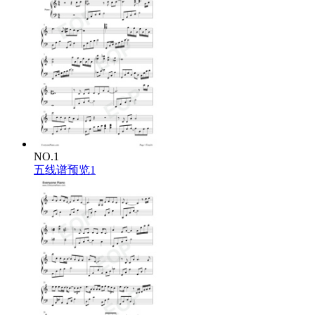
NO.1
五线谱预览1