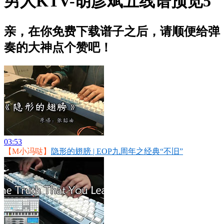
男人KTV-胡彦斌五线谱预览5
亲，在你免费下载谱子之后，请顺便给弹
奏的大神点个赞吧！
03:53
【M小冯哒】
隐形的翅膀 | EOP九周年之经典“不旧”