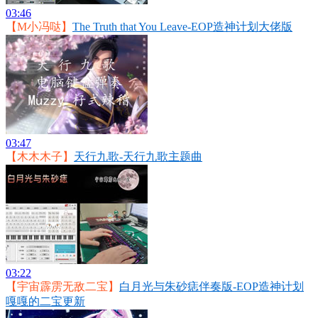
03:46
【M小冯哒】
The Truth that You Leave-EOP造神计划大佬版
03:47
【木木木子】
天行九歌-天行九歌主题曲
03:22
【宇宙霹雳无敌二宝】
白月光与朱砂痣伴奏版-EOP造神计划
嘎嘎的二宝更新