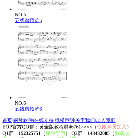
NO.5
五线谱预览5
NO.6
五线谱预览6
首页
|
钢琴软件
|
在线支持
|
版权声明
|
关于我们
|
加入我们
EOP官方QQ群：黄金版教程群46761××××（
仅限学员加入
）
Q1群：
152325751
（
弹琴学习
） Q2群：
148482005
（
做谱求