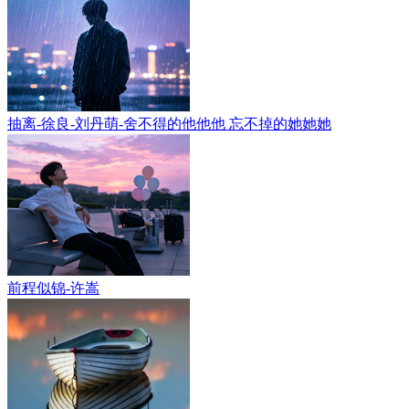
抽离-徐良-刘丹萌-舍不得的他他他 忘不掉的她她她
前程似锦-许嵩