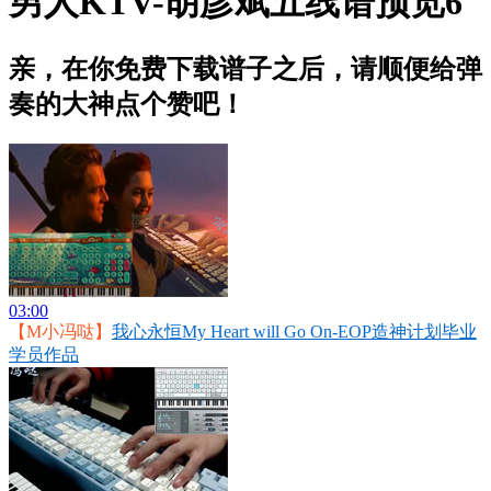
男人KTV-胡彦斌五线谱预览6
亲，在你免费下载谱子之后，请顺便给弹
奏的大神点个赞吧！
03:00
【M小冯哒】
我心永恒My Heart will Go On-EOP造神计划毕业
学员作品