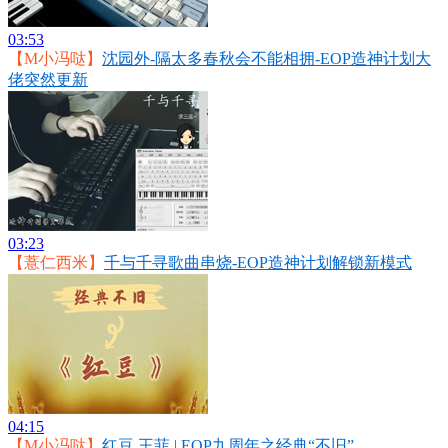
03:53
【M小冯哒】
沈园外-隔太多春秋会不能相拥-EOP造神计划大
佬突然更新
03:23
【薏仁西米】
千与千寻歌曲串烧-EOP造神计划解锁新模式
04:15
【M小冯哒】
红豆 王菲 | EOP九周年之经典“不旧”