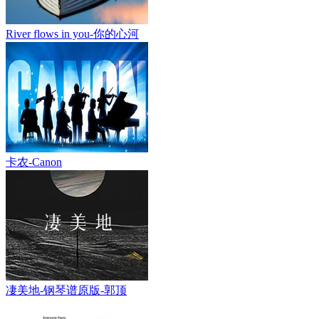
River flows in you-你的心河
卡农-Canon
凄美地-钢琴谱原版-郭顶