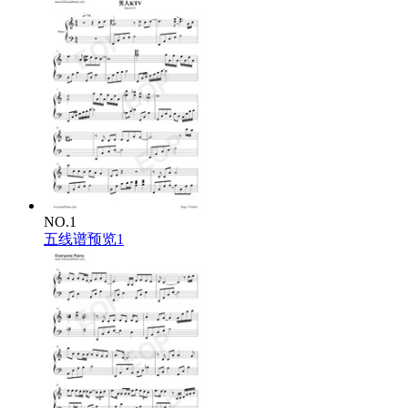
NO.1
五线谱预览1