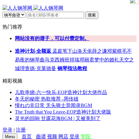
搜索
热门推荐
网站没有的谱子，可以付费定制。
造神计划-全额返
孟庭苇
下山
洛天依
薛之谦
邓紫棋
毛不
易
夜的钢琴曲
马克西姆
班得瑞
邓丽君
梦中的婚礼
天空之
城
理查德·克莱德曼
钢琴指法教程
精彩视频
儿歌串烧-六一快乐-EOP造神计划大佬作品
冬天的秘密 热歌推荐 -周传雄
憧れの非日常 无头骑士异闻录BGM
The Truth that You Leave-EOP造神计划大佬版
灵光的回响 甘露花海BGM | 又被美到了
登录
|
注册
首页
曲谱
视频
网店
登录
学院
Menu