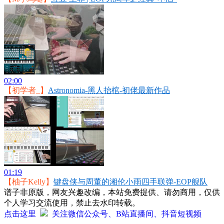
02:00
【初学者_】
Astronomia-黑人抬棺-初佬最新作品
01:19
【柚子Kelly】
键盘侠与周董的湘伦小雨四手联弹-EOP舰队
谱子非原版，网友兴趣改编，本站免费提供、请勿商用，仅供
个人学习交流使用，禁止去水印转载。
点击这里
关注微信公众号、B站直播间、抖音短视频