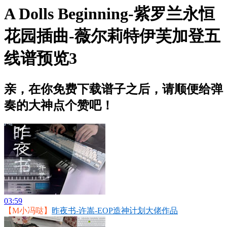
A Dolls Beginning-紫罗兰永恒
花园插曲-薇尔莉特伊芙加登五
线谱预览3
亲，在你免费下载谱子之后，请顺便给弹
奏的大神点个赞吧！
03:59
【M小冯哒】
昨夜书-许嵩-EOP造神计划大佬作品