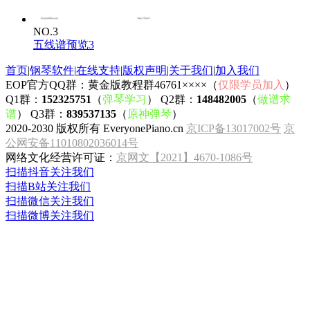
NO.3
五线谱预览3
首页
|
钢琴软件
|
在线支持
|
版权声明
|
关于我们
|
加入我们
EOP官方QQ群：黄金版教程群46761××××（
仅限学员加入
）
Q1群：
152325751
（
弹琴学习
） Q2群：
148482005
（
做谱求
谱
） Q3群：
839537135
（
原神弹琴
）
2020-2030 版权所有 EveryonePiano.cn
京ICP备13017002号
京
公网安备11010802036014号
网络文化经营许可证：
京网文【2021】4670-1086号
扫描抖音关注我们
扫描B站关注我们
扫描微信关注我们
扫描微博关注我们