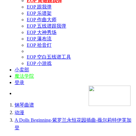
EOP 简谱跟我弹
EOP 跟我弹
EOP 乐谱架
EOP 作曲大师
EOP 五线谱跟我弹
EOP 大神秀场
EOP 瀑布流
EOP 拾音灯
EOP 空白五线谱工具
EOP 小游戏
小卖部
魔法学院
登录
钢琴曲谱
动漫
A Dolls Beginning-紫罗兰永恒花园插曲-薇尔莉特伊芙加
登