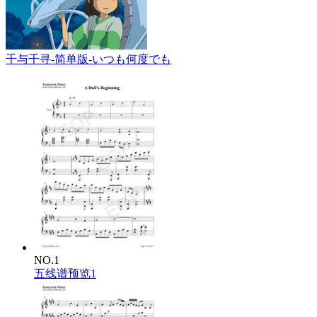
千与千寻-简单版-いつも何度でも
NO.1
五线谱预览1