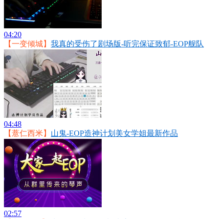
04:20
【一变倾城】
我真的受伤了剧场版-听完保证致郁-EOP舰队
04:48
【薏仁西米】
山鬼-EOP造神计划美女学姐最新作品
02:57