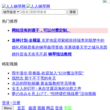
搜索
热门推荐
网站没有的谱子，可以付费定制。
造神计划-全额返
克罗地亚
邓紫棋
班得瑞
李闰珉
梦中的
婚礼
邓丽君
夜的钢琴曲
理查德·克莱德曼
天空之城
马克西
姆
抖音
洛天依
毛不易
钢琴指法教程
精彩视频
雨中漫步 听奏版-欢迎加入“EOP魔法学院”
我想念 那个不下雪的冬天
水边的阿狄丽娜-黄金版教程学员弹奏
女主人的叮咛 | 来自甘露花海的治愈之声
夢の歩みを見上げて- “拒绝摆烂挑战赛”活动视频
登录
|
注册
首页
曲谱
视频
网店
登录
学院
Menu