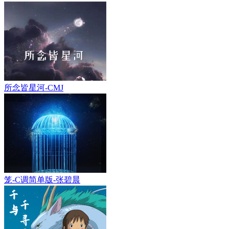
所念皆星河-CMJ
笼-C调简单版-张碧晨