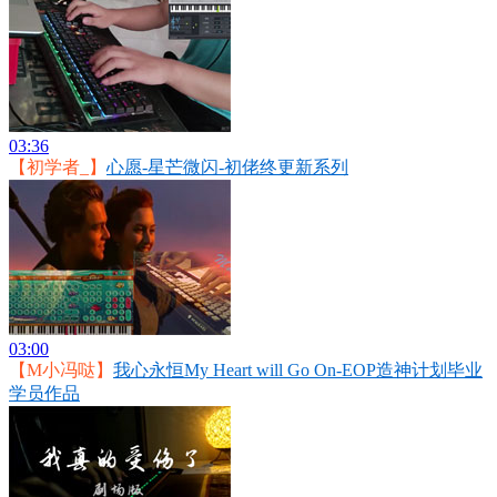
03:36
【初学者_】
心愿-星芒微闪-初佬终更新系列
03:00
【M小冯哒】
我心永恒My Heart will Go On-EOP造神计划毕业
学员作品