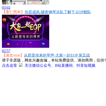
03:02
【薏仁西米】
你若成风-键盘钢琴乐队了解下-EOP舰队
02:57
【淑女style】
从群里传来的琴声-大家一起EOP 第五战
谱子非原版，网友兴趣改编，本站免费提供、请勿商用，仅供
点击这里
关注微信公众号、B站直播间、抖音短视频