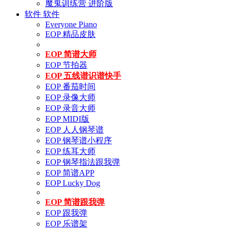
魔鬼训练营 进阶版
软件
软件
Everyone Piano
EOP 精品皮肤
EOP 简谱大师
EOP 节拍器
EOP 五线谱识谱快手
EOP 番茄时间
EOP 录像大师
EOP 录音大师
EOP MIDI版
EOP 人人钢琴谱
EOP 钢琴谱小程序
EOP 练耳大师
EOP 钢琴指法跟我弹
EOP 简谱APP
EOP Lucky Dog
EOP 简谱跟我弹
EOP 跟我弹
EOP 乐谱架