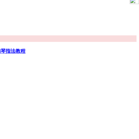
钢琴指法教程