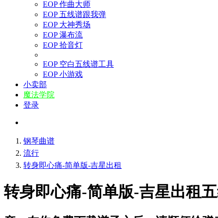
EOP 作曲大师
EOP 五线谱跟我弹
EOP 大神秀场
EOP 瀑布流
EOP 拾音灯
EOP 空白五线谱工具
EOP 小游戏
小卖部
魔法学院
登录
钢琴曲谱
流行
转身即心痛-简单版-吉星出租
转身即心痛-简单版-吉星出租五