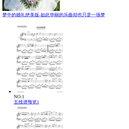
梦中的婚礼绝美版-如此华丽的乐曲却也只是一场梦
NO.1
五线谱预览1