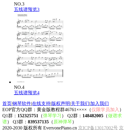
NO.3
五线谱预览3
NO.4
五线谱预览4
首页
|
钢琴软件
|
在线支持
|
版权声明
|
关于我们
|
加入我们
EOP官方QQ群：黄金版教程群46761××××（
仅限学员加入
）
Q1群：
152325751
（
弹琴学习
） Q2群：
148482005
（
做谱求
谱
） Q3群：
839537135
（
原神弹琴
）
2020-2030 版权所有 EveryonePiano.cn
京ICP备13017002号
京