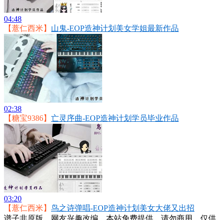
04:48
【薏仁西米】
山鬼-EOP造神计划美女学姐最新作品
02:38
【糖宝9386】
亡灵序曲-EOP造神计划学员毕业作品
03:20
【薏仁西米】
鸟之诗弹唱-EOP造神计划美女大佬又出招
谱子非原版，网友兴趣改编，本站免费提供、请勿商用，仅供