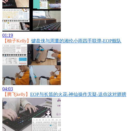
01:19
【柚子Kelly】
键盘侠与周董的湘伦小雨四手联弹-EOP舰队
04:03
【腾飞kelly】
EOP与长笛的火花-神仙操作无疑-送你这对翅膀