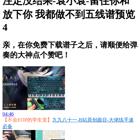
注定没结果-袁小袁-留住你和
放下你 我都做不到五线谱预览
4
亲，在你免费下载谱子之后，请顺便给弹
奏的大神点个赞吧！
04:46
【不会EOP的学生党】
九九八十一-B站原创曲目-大佬练手速
必备