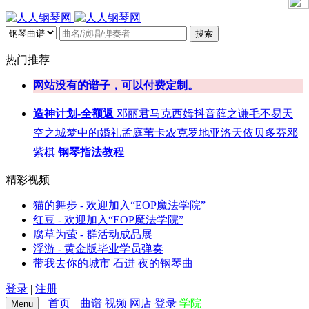
搜索
热门推荐
网站没有的谱子，可以付费定制。
造神计划-全额返
邓丽君
马克西姆
抖音
薛之谦
毛不易
天
空之城
梦中的婚礼
孟庭苇
卡农
克罗地亚
洛天依
贝多芬
邓
紫棋
钢琴指法教程
精彩视频
猫的舞步 - 欢迎加入“EOP魔法学院”
红豆 - 欢迎加入“EOP魔法学院”
腐草为萤 - 群活动成品展
浮游 - 黄金版毕业学员弹奏
带我去你的城市 石进 夜的钢琴曲
登录
|
注册
首页
曲谱
视频
网店
登录
学院
Menu