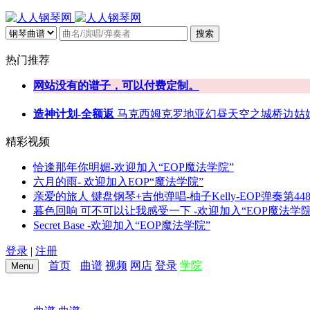
搜索
热门推荐
网站没有的谱子，可以付费定制。
造神计划-全额返
马克西姆
克罗地亚
幻昼
天空之城
桥边姑
精彩视频
恰逢那年你明媚-欢迎加入“EOP魔法学院”
六月的雨- 欢迎加入EOP“魔法学院”
亲爱的旅人 键盘钢琴+吉他弹唱-柚子Kelly-EOP弹奏第44
暮色回响 可不可以让我感受一下 -欢迎加入“EOP魔法学院
Secret Base -欢迎加入“EOP魔法学院”
登录
|
注册
首页
曲谱
视频
网店
登录
学院
Menu