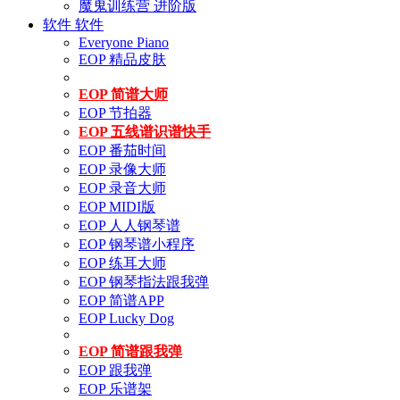
魔鬼训练营 进阶版
软件
软件
Everyone Piano
EOP 精品皮肤
EOP 简谱大师
EOP 节拍器
EOP 五线谱识谱快手
EOP 番茄时间
EOP 录像大师
EOP 录音大师
EOP MIDI版
EOP 人人钢琴谱
EOP 钢琴谱小程序
EOP 练耳大师
EOP 钢琴指法跟我弹
EOP 简谱APP
EOP Lucky Dog
EOP 简谱跟我弹
EOP 跟我弹
EOP 乐谱架