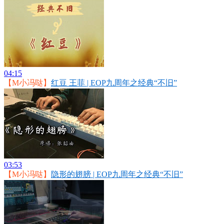
04:15
【M小冯哒】
红豆 王菲 | EOP九周年之经典“不旧”
03:53
【M小冯哒】
隐形的翅膀 | EOP九周年之经典“不旧”