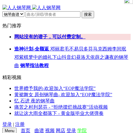
搜索
热门推荐
网站没有的谱子，可以付费定制。
造神计划-全额返
邓丽君
毛不易
贝多芬
马克西姆
李闰珉
邓紫棋
梦中的婚礼
下山
抖音
幻昼
洛天依
薛之谦
夜的钢琴
曲
钢琴指法教程
精彩视频
世界赠予我的-欢迎加入“EOP魔法学院”
黄裙舞女 原创钢琴曲- 欢迎加入“EOP魔法学院”
忆 石进 夜的钢琴曲
痛苦之村列瑟芬 - “拒绝摆烂挑战赛”活动视频
就让这大雨全都落下 - 黄金版毕业大佬弹奏
登录
|
注册
首页
曲谱
视频
网店
登录
学院
Menu