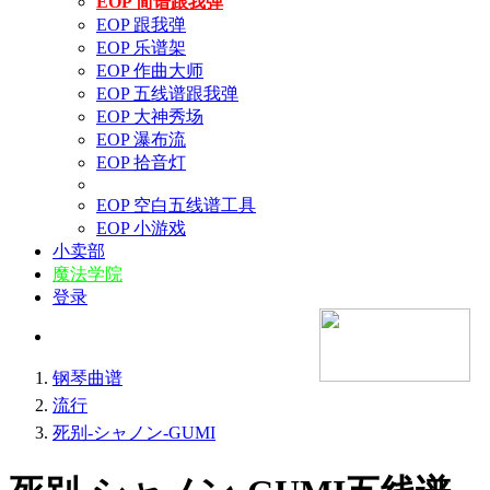
EOP 简谱跟我弹
EOP 跟我弹
EOP 乐谱架
EOP 作曲大师
EOP 五线谱跟我弹
EOP 大神秀场
EOP 瀑布流
EOP 拾音灯
EOP 空白五线谱工具
EOP 小游戏
小卖部
魔法学院
登录
钢琴曲谱
流行
死别-シャノン-GUMI