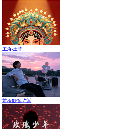
主角-王菲
前程似锦-许嵩