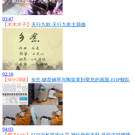
03:47
【木木木子】
天行九歌-天行九歌主题曲
02:16
【M小冯哒】
乡念-键盘钢琴与陶笛美到窒息的画面-EOP舰队
04:03
【腾飞kelly】
EOP与长笛的火花-神仙操作无疑-送你这对翅膀