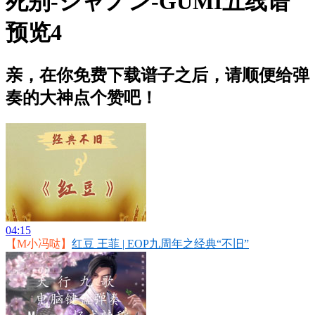
死别-シャノン-GUMI五线谱
预览4
亲，在你免费下载谱子之后，请顺便给弹
奏的大神点个赞吧！
04:15
【M小冯哒】
红豆 王菲 | EOP九周年之经典“不旧”