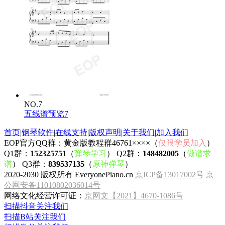
NO.7
五线谱预览7
首页
|
钢琴软件
|
在线支持
|
版权声明
|
关于我们
|
加入我们
EOP官方QQ群：黄金版教程群46761××××（
仅限学员加入
）
Q1群：
152325751
（
弹琴学习
） Q2群：
148482005
（
做谱求
谱
） Q3群：
839537135
（
原神弹琴
）
2020-2030 版权所有 EveryonePiano.cn
京ICP备13017002号
京
公网安备11010802036014号
网络文化经营许可证：
京网文【2021】4670-1086号
扫描抖音关注我们
扫描B站关注我们