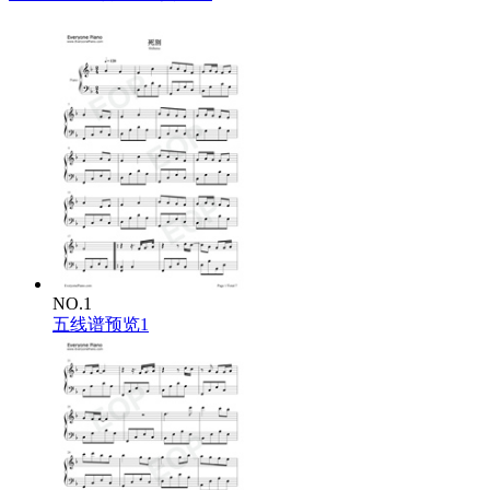
NO.1
五线谱预览1