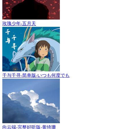
玫瑰少年-五月天
千与千寻-简单版-いつも何度でも
向云端-完整好听版-黄绮珊