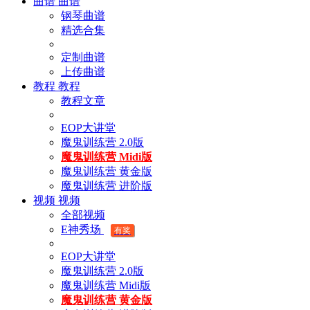
曲谱
曲谱
钢琴曲谱
精选合集
定制曲谱
上传曲谱
教程
教程
教程文章
EOP大讲堂
魔鬼训练营 2.0版
魔鬼训练营 Midi版
魔鬼训练营 黄金版
魔鬼训练营 进阶版
视频
视频
全部视频
E神秀场
有奖
EOP大讲堂
魔鬼训练营 2.0版
魔鬼训练营 Midi版
魔鬼训练营 黄金版