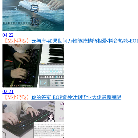
04:22
【M小冯哒】
云与海-如果世间万物能跨越能相爱-抖音热歌-E
02:21
【M小冯哒】
你的答案-EOP造神计划毕业大佬最新弹唱