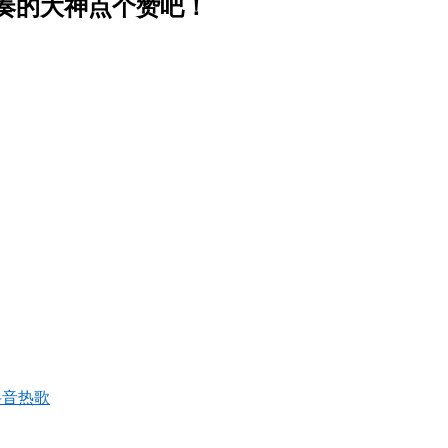
奏的大神点个赞吧！
抖音热歌