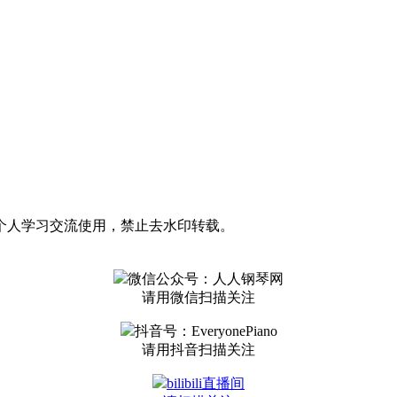
个人学习交流使用，禁止去水印转载。
微信公众号：人人钢琴网
请用微信扫描关注
抖音号：EveryonePiano
请用抖音扫描关注
bilibili直播间