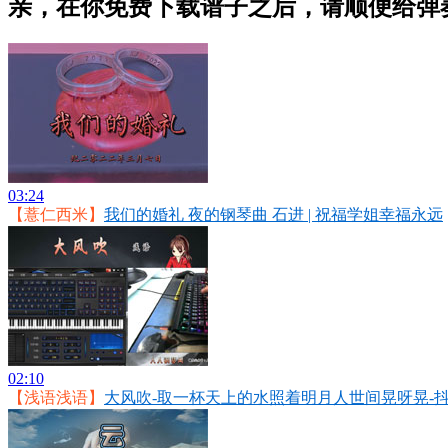
亲，在你免费下载谱子之后，请顺便给弹
03:24
【薏仁西米】
我们的婚礼 夜的钢琴曲 石进 | 祝福学姐幸福永远
02:10
【浅语浅语】
大风吹-取一杯天上的水照着明月人世间晃呀晃-