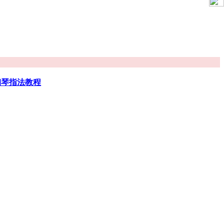
钢琴指法教程