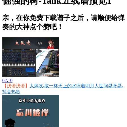
倔强的树-Tank五线谱预览1
亲，在你免费下载谱子之后，请顺便给弹
奏的大神点个赞吧！
02:10
【浅语浅语】
大风吹-取一杯天上的水照着明月人世间晃呀晃-
抖音热歌