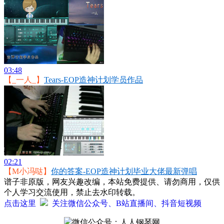
03:48
【_一人_】
Tears-EOP造神计划学员作品
02:21
【M小冯哒】
你的答案-EOP造神计划毕业大佬最新弹唱
谱子非原版，网友兴趣改编，本站免费提供、请勿商用，仅供
个人学习交流使用，禁止去水印转载。
点击这里
关注微信公众号、B站直播间、抖音短视频
微信公众号：人人钢琴网