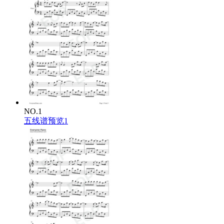
NO.1
五线谱预览1