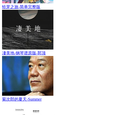
铃芽之旅-简单完整版
凄美地-钢琴谱原版-郭顶
菊次郎的夏天-Summer