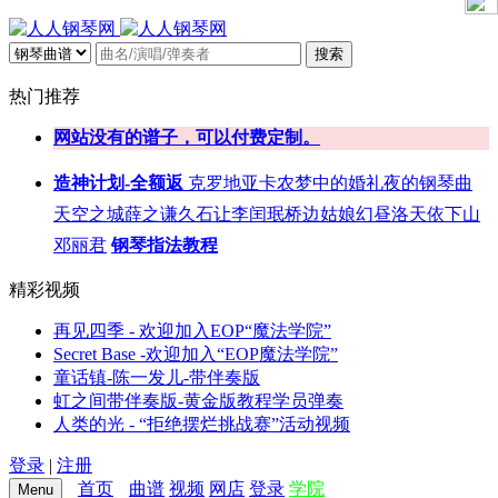
搜索
热门推荐
网站没有的谱子，可以付费定制。
造神计划-全额返
克罗地亚
卡农
梦中的婚礼
夜的钢琴曲
天空之城
薛之谦
久石让
李闰珉
桥边姑娘
幻昼
洛天依
下山
邓丽君
钢琴指法教程
精彩视频
再见四季 - 欢迎加入EOP“魔法学院”
Secret Base -欢迎加入“EOP魔法学院”
童话镇-陈一发儿-带伴奏版
虹之间带伴奏版-黄金版教程学员弹奏
人类的光 - “拒绝摆烂挑战赛”活动视频
登录
|
注册
首页
曲谱
视频
网店
登录
学院
Menu