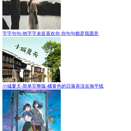
字字句句-他字字未提喜欢你 你句句都是我愿意
小城夏天-简单完整版-橘黄色的日落吞没在海平线