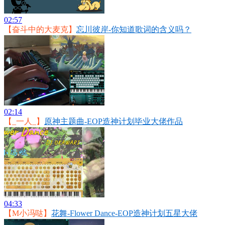
02:57
【奋斗中的大麦克】
忘川彼岸-你知道歌词的含义吗？
02:14
【_一人_】
原神主题曲-EOP造神计划毕业大佬作品
04:33
【M小冯哒】
花舞-Flower Dance-EOP造神计划五星大佬