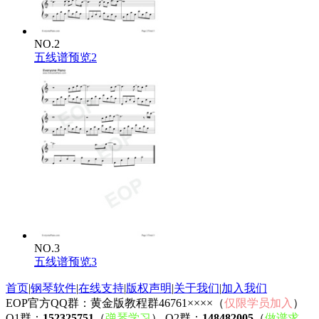
NO.2
五线谱预览2
NO.3
五线谱预览3
首页
|
钢琴软件
|
在线支持
|
版权声明
|
关于我们
|
加入我们
EOP官方QQ群：黄金版教程群46761××××（
仅限学员加入
）
Q1群：
152325751
（
弹琴学习
） Q2群：
148482005
（
做谱求