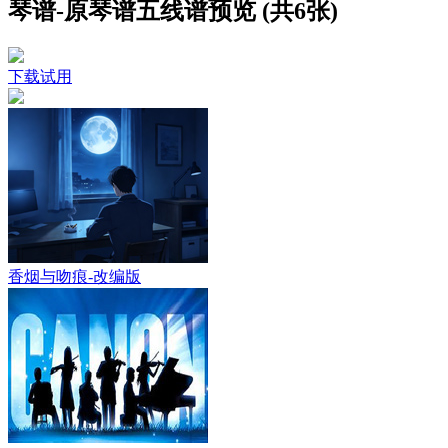
琴谱-原琴谱五线谱预览 (共6张)
下载试用
香烟与吻痕-改编版