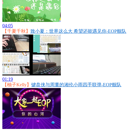
04:05
【千夏千秋】
致小夏：世界这么大 希望还能遇见你-EOP舰队
01:19
【柚子Kelly】
键盘侠与周董的湘伦小雨四手联弹-EOP舰队