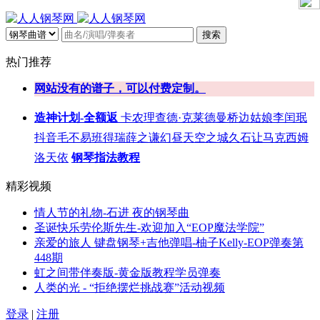
搜索
热门推荐
网站没有的谱子，可以付费定制。
造神计划-全额返
卡农
理查德·克莱德曼
桥边姑娘
李闰珉
抖音
毛不易
班得瑞
薛之谦
幻昼
天空之城
久石让
马克西姆
洛天依
钢琴指法教程
精彩视频
情人节的礼物-石进 夜的钢琴曲
圣诞快乐劳伦斯先生-欢迎加入“EOP魔法学院”
亲爱的旅人 键盘钢琴+吉他弹唱-柚子Kelly-EOP弹奏第
448期
虹之间带伴奏版-黄金版教程学员弹奏
人类的光 - “拒绝摆烂挑战赛”活动视频
登录
|
注册