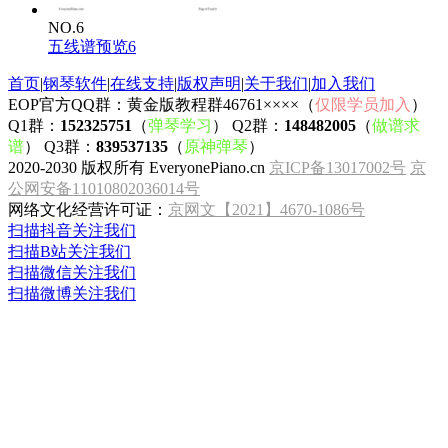
NO.6
五线谱预览6
首页
|
钢琴软件
|
在线支持
|
版权声明
|
关于我们
|
加入我们
EOP官方QQ群：黄金版教程群46761××××（
仅限学员加入
）
Q1群：
152325751
（
弹琴学习
） Q2群：
148482005
（
做谱求
谱
） Q3群：
839537135
（
原神弹琴
）
2020-2030 版权所有 EveryonePiano.cn
京ICP备13017002号
京
公网安备11010802036014号
网络文化经营许可证：
京网文【2021】4670-1086号
扫描抖音关注我们
扫描B站关注我们
扫描微信关注我们
扫描微博关注我们