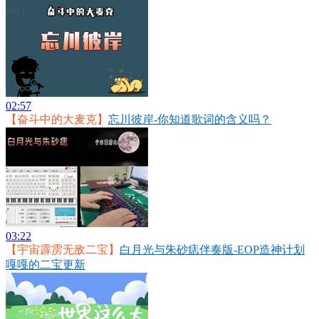
02:57
【奋斗中的大麦克】
忘川彼岸-你知道歌词的含义吗？
03:22
【宇宙霹雳无敌二宝】
白月光与朱砂痣伴奏版-EOP造神计划
嘎嘎的二宝更新