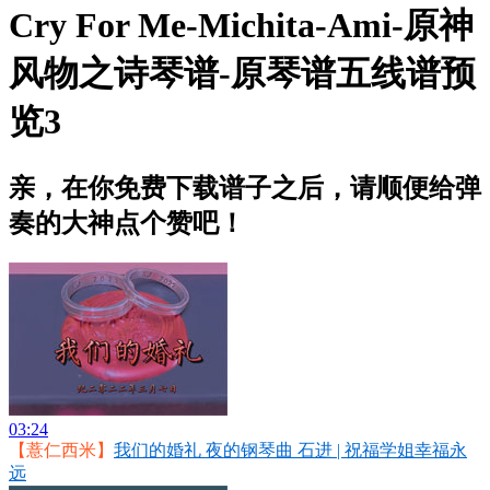
Cry For Me-Michita-Ami-原神
风物之诗琴谱-原琴谱五线谱预
览3
亲，在你免费下载谱子之后，请顺便给弹
奏的大神点个赞吧！
03:24
【薏仁西米】
我们的婚礼 夜的钢琴曲 石进 | 祝福学姐幸福永
远