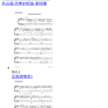
向云端-完整好听版-黄绮珊
NO.1
五线谱预览1