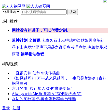
搜索
热门推荐
网站没有的谱子，可以付费定制。
造神计划-全额返
卡农
久石让
班得瑞
桥边姑娘
孟庭苇
幻
昼
下山
克罗地亚
毛不易
薛之谦
贝多芬
理查德·克莱德曼
邓
丽君
钢琴指法教程
精彩视频
一直很安静 仙剑奇侠传插曲
《如风过耳》| 万事从来风过耳，一生只是梦游身 | 夜的
钢琴曲Ⅵ
六月的雨- 欢迎加入EOP“魔法学院”
Always with Me-欢迎加入“EOP魔法学院”
水边的阿狄丽娜-黄金版教程学员弹奏
登录
|
注册