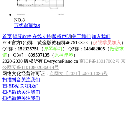
NO.8
五线谱预览8
首页
|
钢琴软件
|
在线支持
|
版权声明
|
关于我们
|
加入我们
EOP官方QQ群：黄金版教程群46761××××（
仅限学员加入
）
Q1群：
152325751
（
弹琴学习
） Q2群：
148482005
（
做谱求
谱
） Q3群：
839537135
（
原神弹琴
）
2020-2030 版权所有 EveryonePiano.cn
京ICP备13017002号
京
公网安备11010802036014号
网络文化经营许可证：
京网文【2021】4670-1086号
扫描抖音关注我们
扫描B站关注我们
扫描微信关注我们
扫描微博关注我们