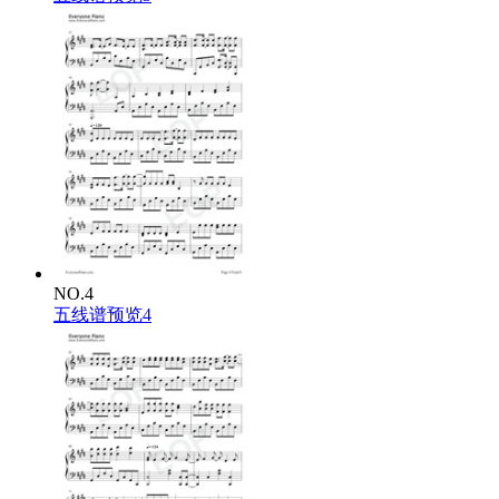
NO.4
五线谱预览4