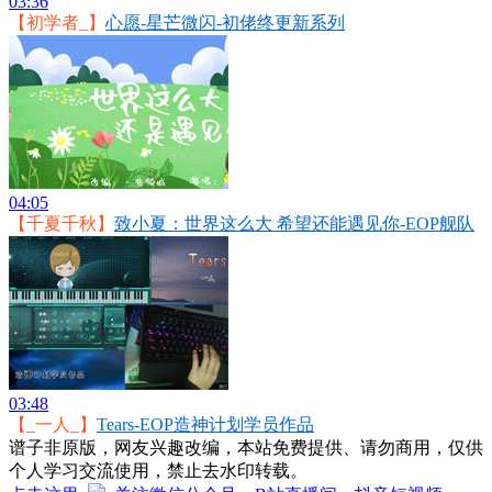
03:36
【初学者_】
心愿-星芒微闪-初佬终更新系列
04:05
【千夏千秋】
致小夏：世界这么大 希望还能遇见你-EOP舰队
03:48
【_一人_】
Tears-EOP造神计划学员作品
谱子非原版，网友兴趣改编，本站免费提供、请勿商用，仅供
个人学习交流使用，禁止去水印转载。