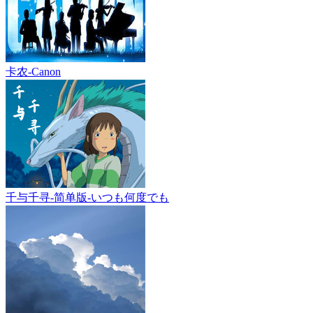
卡农-Canon
千与千寻-简单版-いつも何度でも