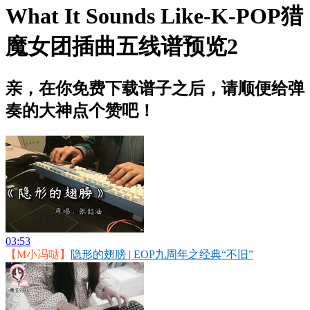
What It Sounds Like-K-POP猎
魔女团插曲五线谱预览2
亲，在你免费下载谱子之后，请顺便给弹
奏的大神点个赞吧！
03:53
【M小冯哒】
隐形的翅膀 | EOP九周年之经典“不旧”