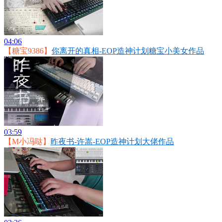
04:06
【糖宝9386】
你离开的真相-EOP造神计划糖宝小美女作品
03:59
【M小冯哒】
昨夜书-许嵩-EOP造神计划大佬作品