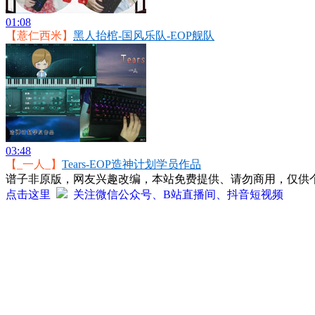
01:08
【薏仁西米】
黑人抬棺-国风乐队-EOP舰队
03:48
【_一人_】
Tears-EOP造神计划学员作品
谱子非原版，网友兴趣改编，本站免费提供、请勿商用，仅供
点击这里
关注微信公众号、B站直播间、抖音短视频