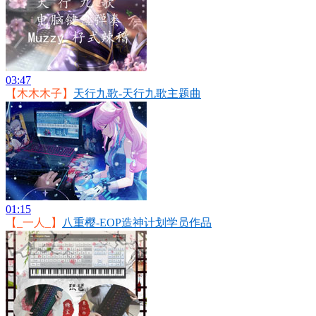
03:47
【木木木子】
天行九歌-天行九歌主题曲
01:15
【_一人_】
八重樱-EOP造神计划学员作品