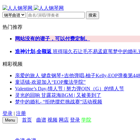
搜索
热门推荐
网站没有的谱子，可以付费定制。
造神计划-全额返
班得瑞
久石让
毛不易
孟庭苇
梦中的婚礼
精彩视频
亲爱的旅人 键盘钢琴+吉他弹唱-柚子Kelly-EOP弹奏第44
童话镇-欢迎加入“EOP魔法学院”
Valentine’s Day-情人节 | 努力弹QIN（G）的情人节
灵光的回响 甘露花海BGM | 又被美到了
梦中的婚礼- “拒绝摆烂挑战赛”活动视频
登录
|
注册
首页
曲谱
视频
网店
登录
学院
Menu