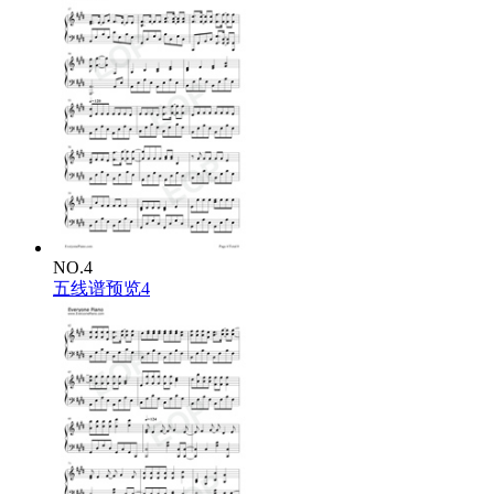
NO.4
五线谱预览4