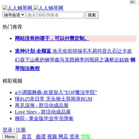
搜索
热门推荐
网站没有的谱子，可以付费定制。
造神计划-全额返
洛天依
班得瑞
毛不易
抖音
久石让
卡农
幻昼
下山
夜的钢琴曲
马克西姆
李闰珉
薛之谦
桥边姑娘
钢
琴指法教程
精彩视频
a小调圆舞曲-欢迎加入“EOP魔法学院”
憧れの非日常 无头骑士异闻录BGM
再见深海 - 群活动成品展
Love Story - 群活动成品展
梯田 - 黄金版毕业学员弹奏
登录
|
注册
首页
曲谱
视频
网店
登录
学院
Menu