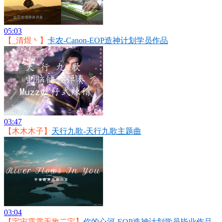
05:03
【_清煜丶】
卡农-Canon-EOP造神计划学员作品
03:47
【木木木子】
天行九歌-天行九歌主题曲
03:04
【宇宙霹雳无敌二宝】
你的心河-EOP造神计划学员毕业作品