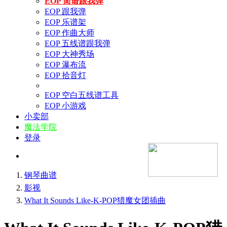
EOP 简谱跟我弹
EOP 跟我弹
EOP 乐谱架
EOP 作曲大师
EOP 五线谱跟我弹
EOP 大神秀场
EOP 瀑布流
EOP 拾音灯
EOP 空白五线谱工具
EOP 小游戏
小卖部
魔法学院
登录
钢琴曲谱
影视
What It Sounds Like-K-POP猎魔女团插曲