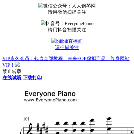
微信公众号：人人钢琴网
请用微信扫描关注
抖音号：EveryonePiano
请用抖音扫描关注
bilibili直播间
请扫描关注
VIP永久会员：包含全部教程、未来EOP虚拟产品、终身网站
VIP！
禁止转载
在线试听
下载打印