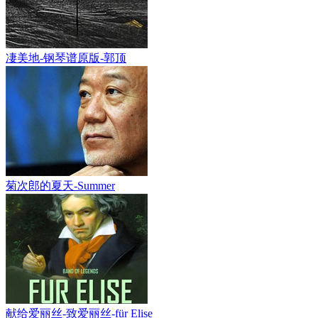
凄美地-钢琴谱原版-郭顶
菊次郎的夏天-Summer
献给爱丽丝-致爱丽丝-für Elise