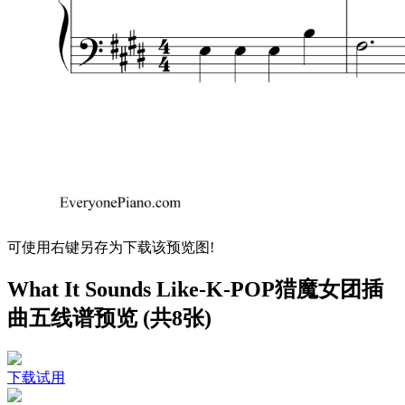
可使用右键另存为下载该预览图!
What It Sounds Like-K-POP猎魔女团插
曲五线谱预览 (共8张)
下载试用