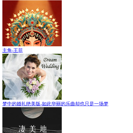
主角-王菲
梦中的婚礼绝美版-如此华丽的乐曲却也只是一场梦