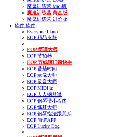
魔鬼训练营 Midi版
魔鬼训练营 黄金版
魔鬼训练营 进阶版
软件
软件
Everyone Piano
EOP 精品皮肤
EOP 简谱大师
EOP 节拍器
EOP 五线谱识谱快手
EOP 番茄时间
EOP 录像大师
EOP 录音大师
EOP MIDI版
EOP 人人钢琴谱
EOP 钢琴谱小程序
EOP 练耳大师
EOP 钢琴指法跟我弹
EOP 简谱APP
EOP Lucky Dog