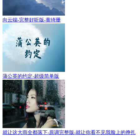
向云端-完整好听版-黄绮珊
蒲公英的约定-超级简单版
就让这大雨全都落下-原调完整版-就让你看不见我脸上的挣扎