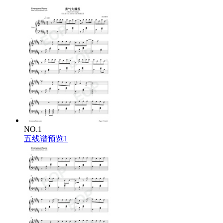
NO.1
五线谱预览1