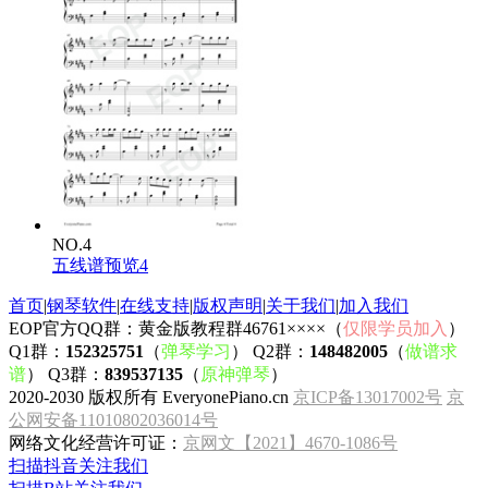
NO.4
五线谱预览4
首页
|
钢琴软件
|
在线支持
|
版权声明
|
关于我们
|
加入我们
EOP官方QQ群：黄金版教程群46761××××（
仅限学员加入
）
Q1群：
152325751
（
弹琴学习
） Q2群：
148482005
（
做谱求
谱
） Q3群：
839537135
（
原神弹琴
）
2020-2030 版权所有 EveryonePiano.cn
京ICP备13017002号
京
公网安备11010802036014号
网络文化经营许可证：
京网文【2021】4670-1086号
扫描抖音关注我们