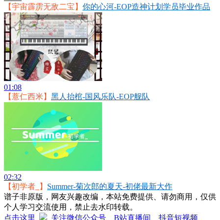
【宇宙霹雳无敌二宝】
你的心河-EOP造神计划学员毕业作品
01:08
【薏仁西米】
黑人抬棺-国风乐队-EOP舰队
02:32
【初学者_】
Summer-菊次郎的夏天-初佬最新大作
谱子非原版，网友兴趣改编，本站免费提供、请勿商用，仅供
个人学习交流使用，禁止去水印转载。
点击这里
关注微信公众号、B站直播间、抖音短视频