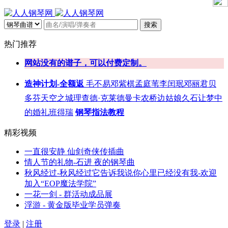
搜索
热门推荐
网站没有的谱子，可以付费定制。
造神计划-全额返
毛不易
邓紫棋
孟庭苇
李闰珉
邓丽君
贝
多芬
天空之城
理查德·克莱德曼
卡农
桥边姑娘
久石让
梦中
的婚礼
班得瑞
钢琴指法教程
精彩视频
一直很安静 仙剑奇侠传插曲
情人节的礼物-石进 夜的钢琴曲
秋风经过-秋风经过它告诉我说你心里已经没有我-欢迎
加入“EOP魔法学院”
一花一剑 - 群活动成品展
浮游 - 黄金版毕业学员弹奏
登录
|
注册