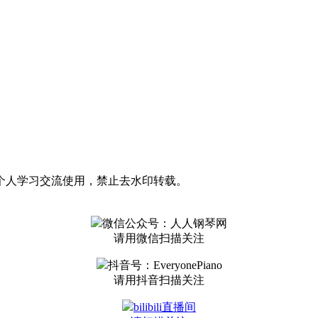
个人学习交流使用，禁止去水印转载。
微信公众号：人人钢琴网
请用微信扫描关注
抖音号：EveryonePiano
请用抖音扫描关注
bilibili直播间