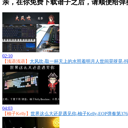
亲，在你免费下载谱子之后，请顺便给弹
02:10
【浅语浅语】
大风吹-取一杯天上的水照着明月人世间晃呀晃-
04:03
【柚子Kelly】
世界这么大还是遇见你-柚子Kelly-EOP弹奏第37