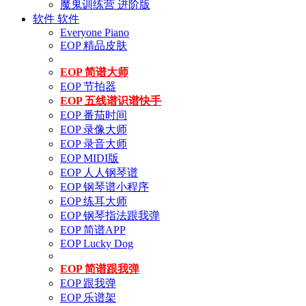
魔鬼训练营 进阶版
软件
软件
Everyone Piano
EOP 精品皮肤
EOP 简谱大师
EOP 节拍器
EOP 五线谱识谱快手
EOP 番茄时间
EOP 录像大师
EOP 录音大师
EOP MIDI版
EOP 人人钢琴谱
EOP 钢琴谱小程序
EOP 练耳大师
EOP 钢琴指法跟我弹
EOP 简谱APP
EOP Lucky Dog
EOP 简谱跟我弹
EOP 跟我弹
EOP 乐谱架