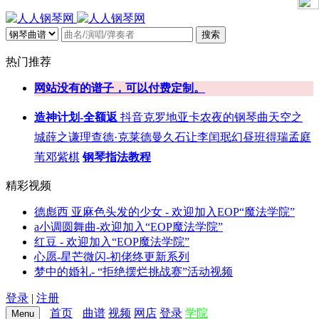
搜索
热门推荐
网站没有的谱子，可以付费定制。
造神计划-全额返
抖音
克罗地亚
卡农
夜的钢琴曲
天空之
城
薛之谦
理查德·克莱德曼
久石让
李闰珉
幻昼
班得瑞
孟庭
苇
邓紫棋
钢琴指法教程
精彩视频
德彪西 亚麻色头发的少女 - 欢迎加入EOP“魔法学院”
a小调圆舞曲-欢迎加入“EOP魔法学院”
红豆 - 欢迎加入“EOP魔法学院”
心愿-星芒微闪-初佬终更新系列
梦中的婚礼- “拒绝摆烂挑战赛”活动视频
登录
|
注册
首页
曲谱
视频
网店
登录
学院
Menu