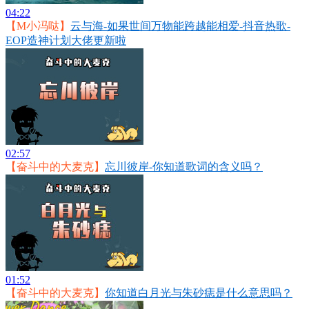
04:22
【M小冯哒】
云与海-如果世间万物能跨越能相爱-抖音热歌-
EOP造神计划大佬更新啦
02:57
【奋斗中的大麦克】
忘川彼岸-你知道歌词的含义吗？
01:52
【奋斗中的大麦克】
你知道白月光与朱砂痣是什么意思吗？