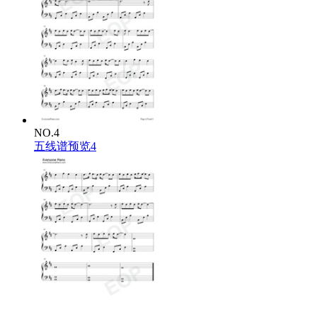
NO.4
五线谱预览4