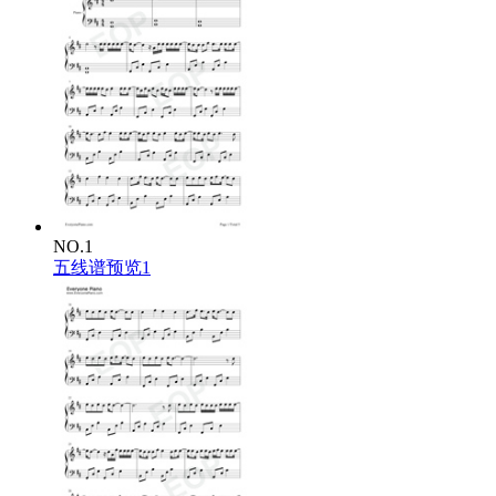
NO.1
五线谱预览1