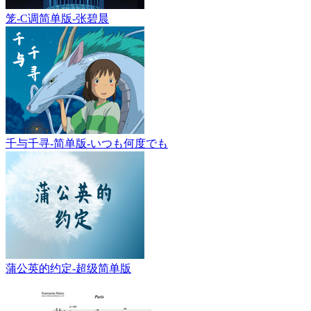
笼-C调简单版-张碧晨
千与千寻-简单版-いつも何度でも
蒲公英的约定-超级简单版