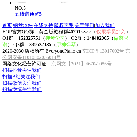
NO.5
五线谱预览5
首页
|
钢琴软件
|
在线支持
|
版权声明
|
关于我们
|
加入我们
EOP官方QQ群：黄金版教程群46761××××（
仅限学员加入
）
Q1群：
152325751
（
弹琴学习
） Q2群：
148482005
（
做谱求
谱
） Q3群：
839537135
（
原神弹琴
）
2020-2030 版权所有 EveryonePiano.cn
京ICP备13017002号
京
公网安备11010802036014号
网络文化经营许可证：
京网文【2021】4670-1086号
扫描抖音关注我们
扫描B站关注我们
扫描微信关注我们
扫描微博关注我们