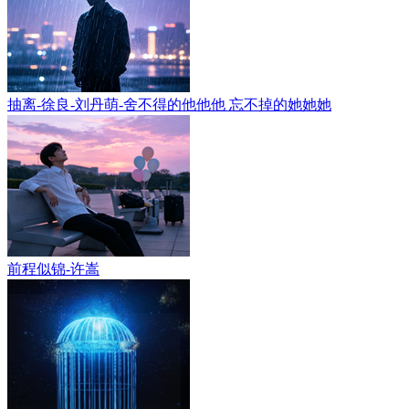
抽离-徐良-刘丹萌-舍不得的他他他 忘不掉的她她她
前程似锦-许嵩