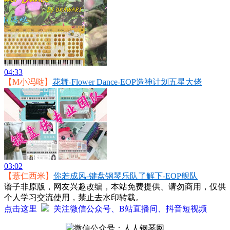
04:33
【M小冯哒】
花舞-Flower Dance-EOP造神计划五星大佬
03:02
【薏仁西米】
你若成风-键盘钢琴乐队了解下-EOP舰队
谱子非原版，网友兴趣改编，本站免费提供、请勿商用，仅供
个人学习交流使用，禁止去水印转载。
点击这里
关注微信公众号、B站直播间、抖音短视频
微信公众号：人人钢琴网