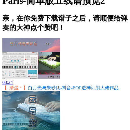
Paris-简单版五线谱预览2
亲，在你免费下载谱子之后，请顺便给弹
奏的大神点个赞吧！
03:24
【_清煜丶】
白月光与朱砂痣-抖音-EOP造神计划大佬作品