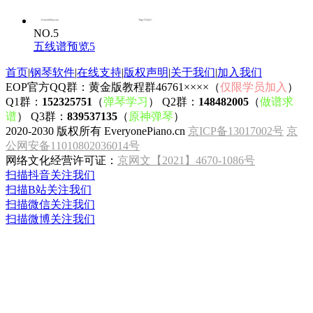
NO.5
五线谱预览5
首页
|
钢琴软件
|
在线支持
|
版权声明
|
关于我们
|
加入我们
EOP官方QQ群：黄金版教程群46761××××（
仅限学员加入
）
Q1群：
152325751
（
弹琴学习
） Q2群：
148482005
（
做谱求
谱
） Q3群：
839537135
（
原神弹琴
）
2020-2030 版权所有 EveryonePiano.cn
京ICP备13017002号
京
公网安备11010802036014号
网络文化经营许可证：
京网文【2021】4670-1086号
扫描抖音关注我们
扫描B站关注我们
扫描微信关注我们
扫描微博关注我们