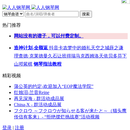
搜索
热门推荐
网站没有的谱子，可以付费定制。
造神计划-全额返
抖音
卡农
梦中的婚礼
天空之城
薛之谦
理查德·克莱德曼
久石让
班得瑞
马克西姆
洛天依
贝多芬
下
山
邓紫棋
钢琴指法教程
精彩视频
蒲公英的约定-欢迎加入“EOP魔法学院”
红烛泪-兰音Reine
再见深海 - 群活动成品展
China-X - 群活动成品展
フクロウ ～フクロウが知らせる客が来たと～（猫头鹰
传信有客来）- “拒绝摆烂挑战赛”活动视频
登录
|
注册