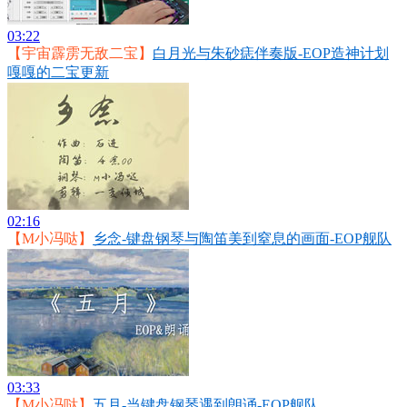
03:22
【宇宙霹雳无敌二宝】
白月光与朱砂痣伴奏版-EOP造神计划
嘎嘎的二宝更新
02:16
【M小冯哒】
乡念-键盘钢琴与陶笛美到窒息的画面-EOP舰队
03:33
【M小冯哒】
五月-当键盘钢琴遇到朗诵-EOP舰队