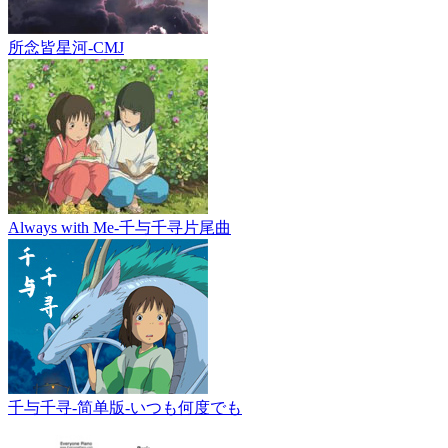
所念皆星河-CMJ
Always with Me-千与千寻片尾曲
千与千寻-简单版-いつも何度でも