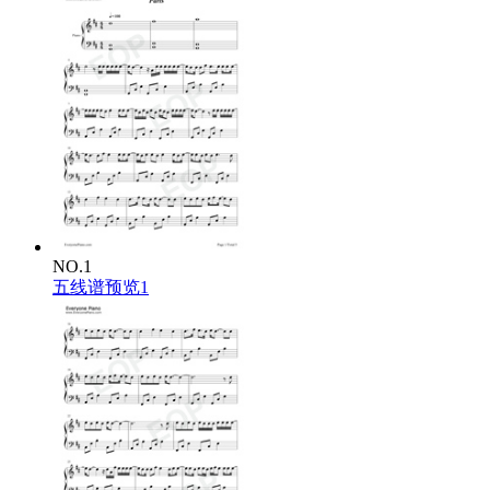
NO.1
五线谱预览1