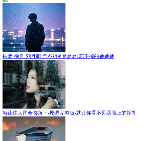
抽离-徐良-刘丹萌-舍不得的他他他 忘不掉的她她她
就让这大雨全都落下-原调完整版-就让你看不见我脸上的挣扎