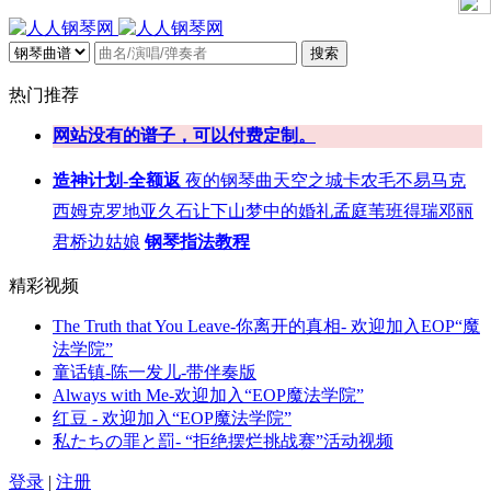
搜索
热门推荐
网站没有的谱子，可以付费定制。
造神计划-全额返
夜的钢琴曲
天空之城
卡农
毛不易
马克
西姆
克罗地亚
久石让
下山
梦中的婚礼
孟庭苇
班得瑞
邓丽
君
桥边姑娘
钢琴指法教程
精彩视频
The Truth that You Leave-你离开的真相- 欢迎加入EOP“魔
法学院”
童话镇-陈一发儿-带伴奏版
Always with Me-欢迎加入“EOP魔法学院”
红豆 - 欢迎加入“EOP魔法学院”
私たちの罪と罰- “拒绝摆烂挑战赛”活动视频
登录
|
注册