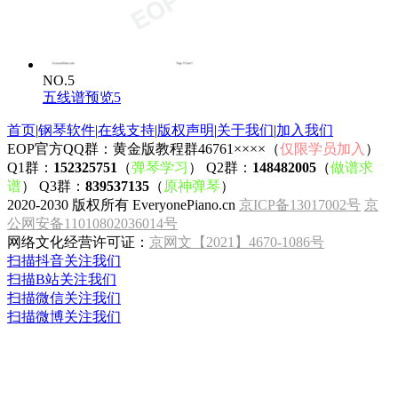
NO.5
五线谱预览5
首页
|
钢琴软件
|
在线支持
|
版权声明
|
关于我们
|
加入我们
EOP官方QQ群：黄金版教程群46761××××（
仅限学员加入
）
Q1群：
152325751
（
弹琴学习
） Q2群：
148482005
（
做谱求
谱
） Q3群：
839537135
（
原神弹琴
）
2020-2030 版权所有 EveryonePiano.cn
京ICP备13017002号
京
公网安备11010802036014号
网络文化经营许可证：
京网文【2021】4670-1086号
扫描抖音关注我们
扫描B站关注我们
扫描微信关注我们
扫描微博关注我们