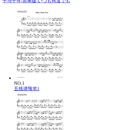
千与千寻-简单版-いつも何度でも
NO.1
五线谱预览1