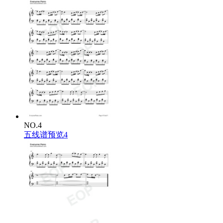
NO.4
五线谱预览4