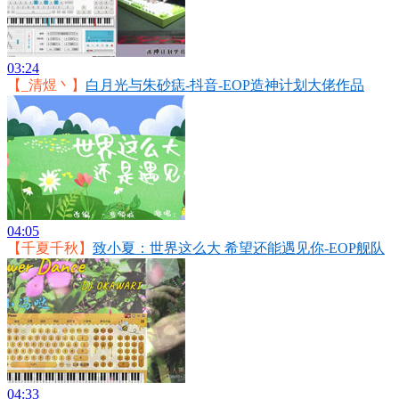
03:24
【_清煜丶】
白月光与朱砂痣-抖音-EOP造神计划大佬作品
04:05
【千夏千秋】
致小夏：世界这么大 希望还能遇见你-EOP舰队
04:33