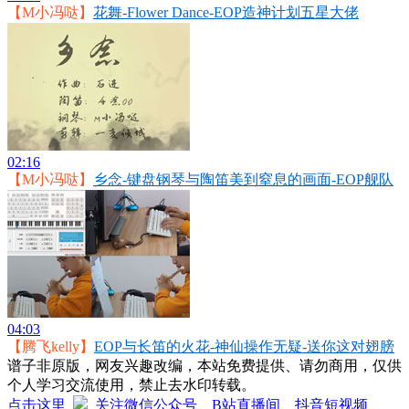
【M小冯哒】
花舞-Flower Dance-EOP造神计划五星大佬
02:16
【M小冯哒】
乡念-键盘钢琴与陶笛美到窒息的画面-EOP舰队
04:03
【腾飞kelly】
EOP与长笛的火花-神仙操作无疑-送你这对翅膀
谱子非原版，网友兴趣改编，本站免费提供、请勿商用，仅供
个人学习交流使用，禁止去水印转载。
点击这里
关注微信公众号、B站直播间、抖音短视频