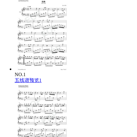
NO.1
五线谱预览1