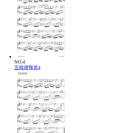
NO.4
五线谱预览4