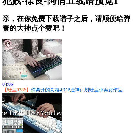
犯贱-徐良-阿悄五线谱预览1
亲，在你免费下载谱子之后，请顺便给弹
奏的大神点个赞吧！
04:06
【糖宝9386】
你离开的真相-EOP造神计划糖宝小美女作品