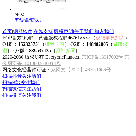
NO.5
五线谱预览5
首页
|
钢琴软件
|
在线支持
|
版权声明
|
关于我们
|
加入我们
EOP官方QQ群：黄金版教程群46761××××（
仅限学员加入
）
Q1群：
152325751
（
弹琴学习
） Q2群：
148482005
（
做谱求
谱
） Q3群：
839537135
（
原神弹琴
）
2020-2030 版权所有 EveryonePiano.cn
京ICP备13017002号
京
公网安备11010802036014号
网络文化经营许可证：
京网文【2021】4670-1086号
扫描抖音关注我们
扫描B站关注我们
扫描微信关注我们
扫描微博关注我们