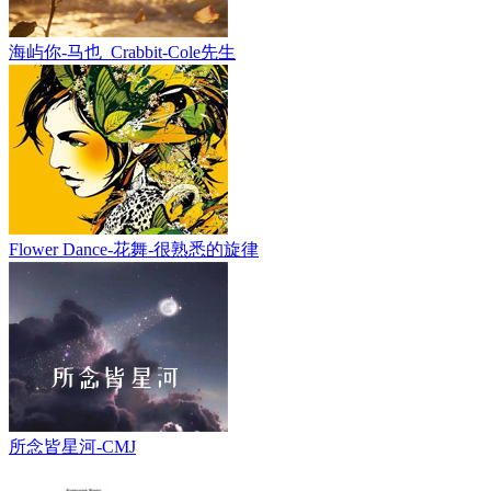
海屿你-马也_Crabbit-Cole先生
Flower Dance-花舞-很熟悉的旋律
所念皆星河-CMJ