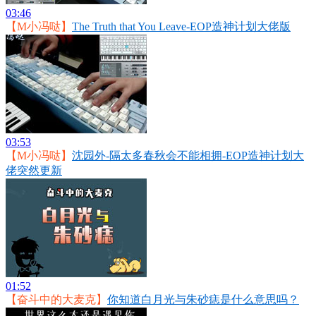
03:46
【M小冯哒】
The Truth that You Leave-EOP造神计划大佬版
03:53
【M小冯哒】
沈园外-隔太多春秋会不能相拥-EOP造神计划大
佬突然更新
01:52
【奋斗中的大麦克】
你知道白月光与朱砂痣是什么意思吗？