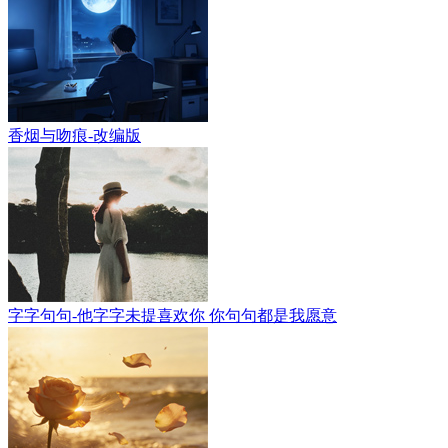
香烟与吻痕-改编版
字字句句-他字字未提喜欢你 你句句都是我愿意