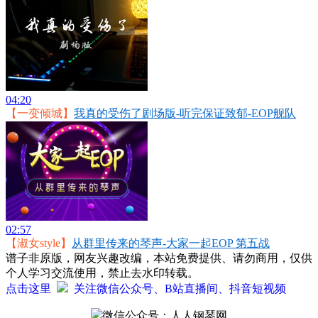
04:20
【一变倾城】
我真的受伤了剧场版-听完保证致郁-EOP舰队
02:57
【淑女style】
从群里传来的琴声-大家一起EOP 第五战
谱子非原版，网友兴趣改编，本站免费提供、请勿商用，仅供
个人学习交流使用，禁止去水印转载。
点击这里
关注微信公众号、B站直播间、抖音短视频
微信公众号：人人钢琴网