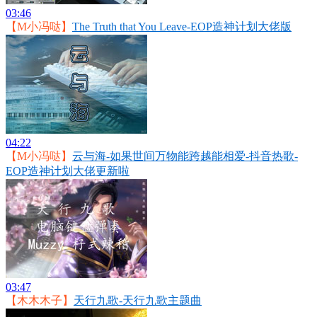
03:46
【M小冯哒】
The Truth that You Leave-EOP造神计划大佬版
04:22
【M小冯哒】
云与海-如果世间万物能跨越能相爱-抖音热歌-
EOP造神计划大佬更新啦
03:47
【木木木子】
天行九歌-天行九歌主题曲