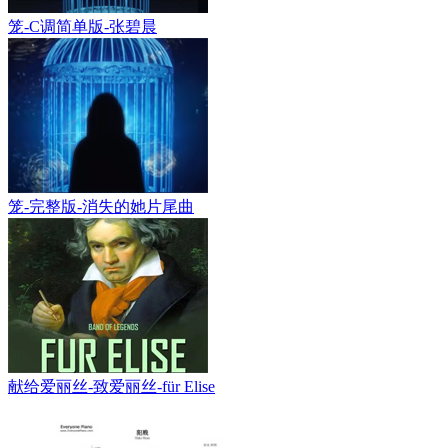
笼-C调简单版-张碧晨
笼-完整版-消失的她片尾曲
献给爱丽丝-致爱丽丝-für Elise