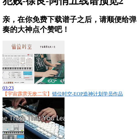
犯贱-徐良-阿悄五线谱预览2
亲，在你免费下载谱子之后，请顺便给弹
奏的大神点个赞吧！
03:23
【宇宙霹雳无敌二宝】
错位时空-EOP造神计划学员作品