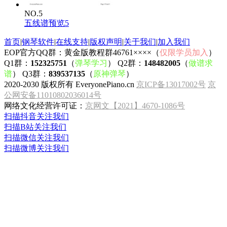
NO.5
五线谱预览5
首页
|
钢琴软件
|
在线支持
|
版权声明
|
关于我们
|
加入我们
EOP官方QQ群：黄金版教程群46761××××（
仅限学员加入
）
Q1群：
152325751
（
弹琴学习
） Q2群：
148482005
（
做谱求
谱
） Q3群：
839537135
（
原神弹琴
）
2020-2030 版权所有 EveryonePiano.cn
京ICP备13017002号
京
公网安备11010802036014号
网络文化经营许可证：
京网文【2021】4670-1086号
扫描抖音关注我们
扫描B站关注我们
扫描微信关注我们
扫描微博关注我们