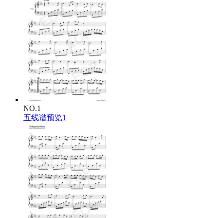
NO.1
五线谱预览1