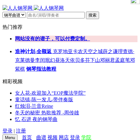
搜索
热门推荐
网站没有的谱子，可以付费定制。
造神计划-全额返
克罗地亚
卡农
天空之城
薛之谦
理查德·
克莱德曼
李闰珉
幻昼
洛天依
贝多芬
下山
邓丽君
孟庭苇
邓
紫棋
钢琴指法教程
精彩视频
女人花-欢迎加入“EOP魔法学院”
童话镇-陈一发儿-带伴奏版
红烛泪-兰音Reine
冬天的秘密 热歌推荐 -周传雄
忆 石进 夜的钢琴曲
登录
|
注册
首页
曲谱
视频
网店
登录
学院
Menu