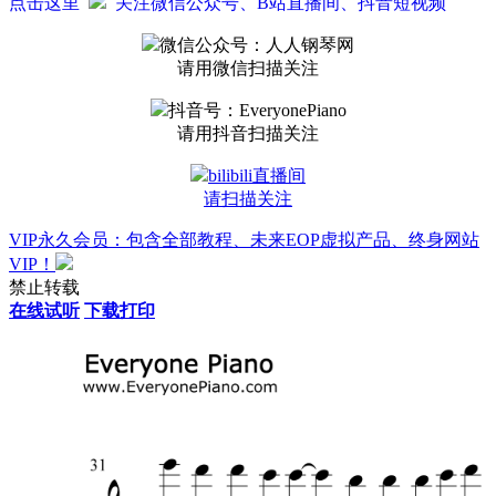
点击这里
关注微信公众号、B站直播间、抖音短视频
微信公众号：人人钢琴网
请用微信扫描关注
抖音号：EveryonePiano
请用抖音扫描关注
bilibili直播间
请扫描关注
VIP永久会员：包含全部教程、未来EOP虚拟产品、终身网站
VIP！
禁止转载
在线试听
下载打印