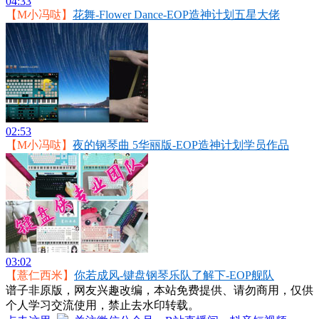
04:33
【M小冯哒】
花舞-Flower Dance-EOP造神计划五星大佬
02:53
【M小冯哒】
夜的钢琴曲 5华丽版-EOP造神计划学员作品
03:02
【薏仁西米】
你若成风-键盘钢琴乐队了解下-EOP舰队
谱子非原版，网友兴趣改编，本站免费提供、请勿商用，仅供
个人学习交流使用，禁止去水印转载。