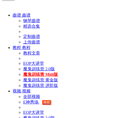
曲谱
曲谱
钢琴曲谱
精选合集
定制曲谱
上传曲谱
教程
教程
教程文章
EOP大讲堂
魔鬼训练营 2.0版
魔鬼训练营 Midi版
魔鬼训练营 黄金版
魔鬼训练营 进阶版
视频
视频
全部视频
E神秀场
有奖
EOP大讲堂
魔鬼训练营 2.0版