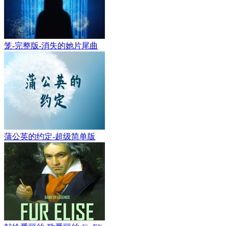
笼-完整版-消失的她片尾曲
蒲公英的约定-超级简单版