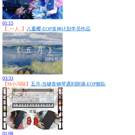
01:15
【_一人_】
八重樱-EOP造神计划学员作品
03:33
【M小冯哒】
五月-当键盘钢琴遇到朗诵-EOP舰队
01:08