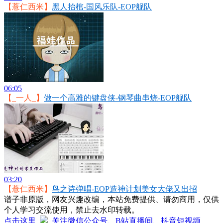
【薏仁西米】
黑人抬棺-国风乐队-EOP舰队
06:05
【_一人_】
做一个高雅的键盘侠-钢琴曲串烧-EOP舰队
03:20
【薏仁西米】
鸟之诗弹唱-EOP造神计划美女大佬又出招
谱子非原版，网友兴趣改编，本站免费提供、请勿商用，仅供
个人学习交流使用，禁止去水印转载。
点击这里
关注微信公众号、B站直播间、抖音短视频