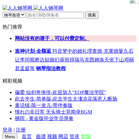
搜索
热门推荐
网站没有的谱子，可以付费定制。
造神计划-全额返
抖音
梦中的婚礼
理查德·克莱德曼
久石
让
李闰珉
桥边姑娘
幻昼
班得瑞
马克西姆
洛天依
下山
邓丽
君
孟庭苇
钢琴指法教程
精彩视频
偏爱 仙剑奇侠传-欢迎加入“EOP魔法学院”
此去半生-简单版-此去半生太凄凉花落惹人断肠
童话镇-陈一发儿-带伴奏版
憧れの非日常 无头骑士异闻录BGM
梯田 - 黄金版毕业学员弹奏
登录
|
注册
首页
曲谱
视频
网店
登录
学院
Menu