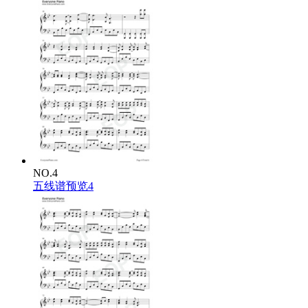
NO.4
五线谱预览4