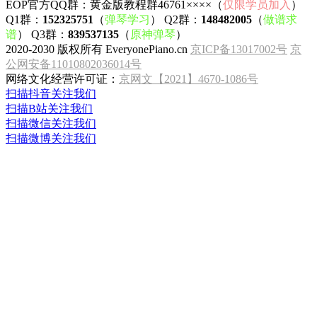
EOP官方QQ群：黄金版教程群46761××××（
仅限学员加入
）
Q1群：
152325751
（
弹琴学习
） Q2群：
148482005
（
做谱求
谱
） Q3群：
839537135
（
原神弹琴
）
2020-2030 版权所有 EveryonePiano.cn
京ICP备13017002号
京
公网安备11010802036014号
网络文化经营许可证：
京网文【2021】4670-1086号
扫描抖音关注我们
扫描B站关注我们
扫描微信关注我们
扫描微博关注我们