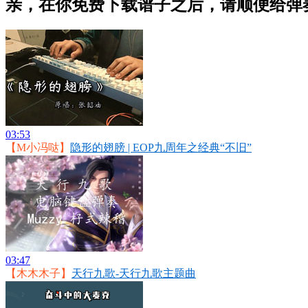
亲，在你免费下载谱子之后，请顺便给弹
03:53
【M小冯哒】
隐形的翅膀 | EOP九周年之经典“不旧”
03:47
【木木木子】
天行九歌-天行九歌主题曲