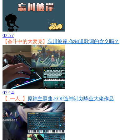
02:57
【奋斗中的大麦克】
忘川彼岸-你知道歌词的含义吗？
02:14
【_一人_】
原神主题曲-EOP造神计划毕业大佬作品