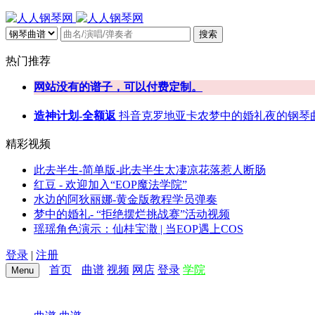
搜索
热门推荐
网站没有的谱子，可以付费定制。
造神计划-全额返
抖音
克罗地亚
卡农
梦中的婚礼
夜的钢琴
精彩视频
此去半生-简单版-此去半生太凄凉花落惹人断肠
红豆 - 欢迎加入“EOP魔法学院”
水边的阿狄丽娜-黄金版教程学员弹奏
梦中的婚礼- “拒绝摆烂挑战赛”活动视频
瑶瑶角色演示：仙桂宝潵 | 当EOP遇上COS
登录
|
注册
首页
曲谱
视频
网店
登录
学院
Menu