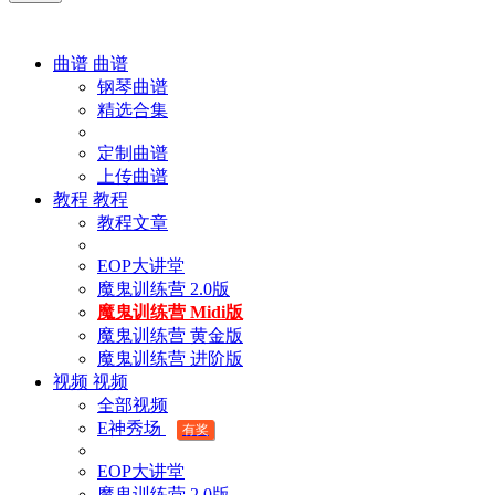
曲谱
曲谱
钢琴曲谱
精选合集
定制曲谱
上传曲谱
教程
教程
教程文章
EOP大讲堂
魔鬼训练营 2.0版
魔鬼训练营 Midi版
魔鬼训练营 黄金版
魔鬼训练营 进阶版
视频
视频
全部视频
E神秀场
有奖
EOP大讲堂
魔鬼训练营 2.0版