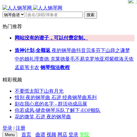
搜索
热门推荐
网站没有的谱子，可以付费定制。
造神计划-全额返
夜的钢琴曲
抖音
贝多芬
下山
薛之谦
梦
中的婚礼
理查德·克莱德曼
毛不易
克罗地亚
邓紫棋
洛天依
孟庭苇
卡农
钢琴指法教程
精彩视频
不要慌太阳下山有月光
惜别 夜的钢琴曲 石进 经典钢琴曲系列
刻在我心底的名字 - 群活动成品展
你若成风-键盘钢琴乐队了解下-EOP舰队
花的微笑 石进 夜的钢琴曲
登录
|
注册
首页
曲谱
视频
网店
登录
学院
Menu