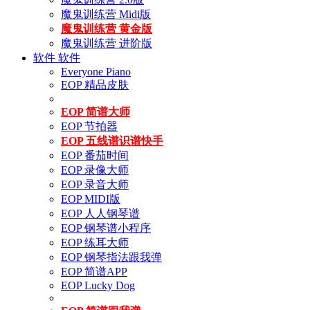
魔鬼训练营 Midi版
魔鬼训练营 黄金版
魔鬼训练营 进阶版
软件
软件
Everyone Piano
EOP 精品皮肤
EOP 简谱大师
EOP 节拍器
EOP 五线谱识谱快手
EOP 番茄时间
EOP 录像大师
EOP 录音大师
EOP MIDI版
EOP 人人钢琴谱
EOP 钢琴谱小程序
EOP 练耳大师
EOP 钢琴指法跟我弹
EOP 简谱APP
EOP Lucky Dog