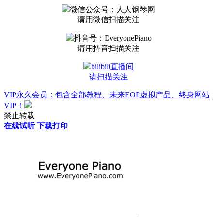
微信公众号：人人钢琴网
请用微信扫描关注
抖音号：EveryonePiano
请用抖音扫描关注
bilibili直播间
请扫描关注
VIP永久会员：包含全部教程、未来EOP虚拟产品、终身网站
VIP！
禁止转载
在线试听
下载打印