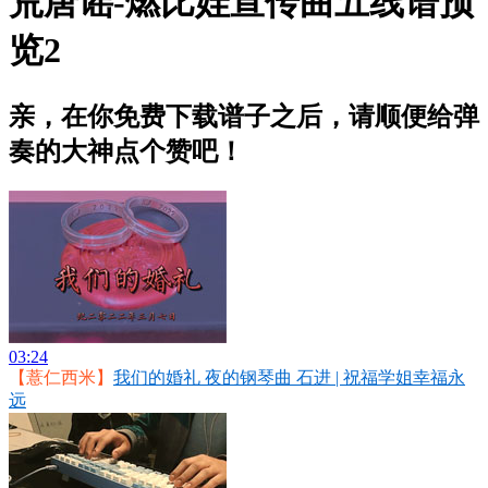
荒唐谣-燃比娃宣传曲五线谱预
览2
亲，在你免费下载谱子之后，请顺便给弹
奏的大神点个赞吧！
03:24
【薏仁西米】
我们的婚礼 夜的钢琴曲 石进 | 祝福学姐幸福永
远