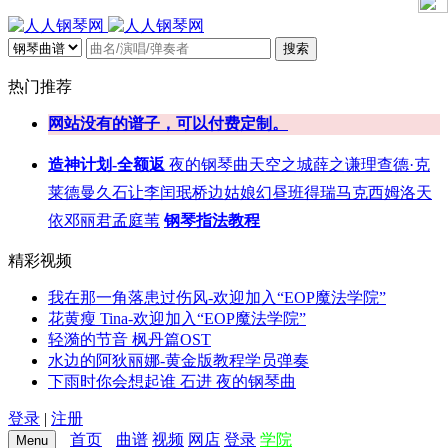
搜索
热门推荐
网站没有的谱子，可以付费定制。
造神计划-全额返
夜的钢琴曲
天空之城
薛之谦
理查德·克
莱德曼
久石让
李闰珉
桥边姑娘
幻昼
班得瑞
马克西姆
洛天
依
邓丽君
孟庭苇
钢琴指法教程
精彩视频
我在那一角落患过伤风-欢迎加入“EOP魔法学院”
花黄瘦 Tina-欢迎加入“EOP魔法学院”
轻漪的节音 枫丹篇OST
水边的阿狄丽娜-黄金版教程学员弹奏
下雨时你会想起谁 石进 夜的钢琴曲
登录
|
注册
首页
曲谱
视频
网店
登录
学院
Menu