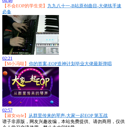
04:46
【不会EOP的学生党】
九九八十一-B站原创曲目-大佬练手速
必备
02:21
【M小冯哒】
你的答案-EOP造神计划毕业大佬最新弹唱
02:57
【淑女style】
从群里传来的琴声-大家一起EOP 第五战
谱子非原版，网友兴趣改编，本站免费提供、请勿商用，仅供