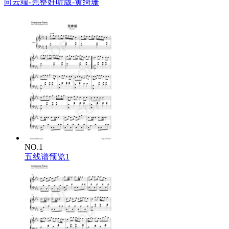
向云端-完整好听版-黄绮珊
NO.1
五线谱预览1