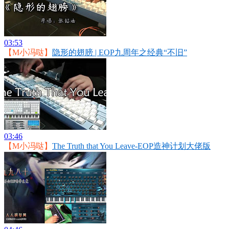
03:53
【M小冯哒】
隐形的翅膀 | EOP九周年之经典“不旧”
03:46
【M小冯哒】
The Truth that You Leave-EOP造神计划大佬版