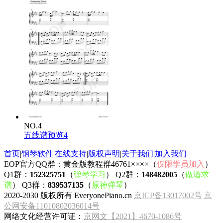
NO.4
五线谱预览4
首页
|
钢琴软件
|
在线支持
|
版权声明
|
关于我们
|
加入我们
EOP官方QQ群：黄金版教程群46761××××（
仅限学员加入
）
Q1群：
152325751
（
弹琴学习
） Q2群：
148482005
（
做谱求
谱
） Q3群：
839537135
（
原神弹琴
）
2020-2030 版权所有 EveryonePiano.cn
京ICP备13017002号
京
公网安备11010802036014号
网络文化经营许可证：
京网文【2021】4670-1086号