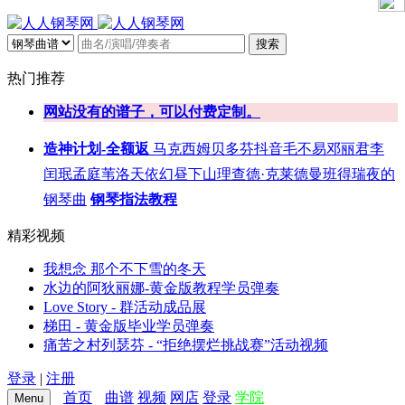
搜索
热门推荐
网站没有的谱子，可以付费定制。
造神计划-全额返
马克西姆
贝多芬
抖音
毛不易
邓丽君
李
闰珉
孟庭苇
洛天依
幻昼
下山
理查德·克莱德曼
班得瑞
夜的
钢琴曲
钢琴指法教程
精彩视频
我想念 那个不下雪的冬天
水边的阿狄丽娜-黄金版教程学员弹奏
Love Story - 群活动成品展
梯田 - 黄金版毕业学员弹奏
痛苦之村列瑟芬 - “拒绝摆烂挑战赛”活动视频
登录
|
注册
首页
曲谱
视频
网店
登录
学院
Menu