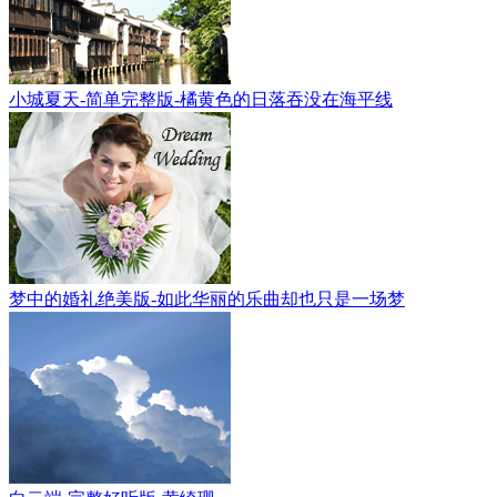
小城夏天-简单完整版-橘黄色的日落吞没在海平线
梦中的婚礼绝美版-如此华丽的乐曲却也只是一场梦