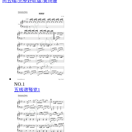
向云端-完整好听版-黄绮珊
NO.1
五线谱预览1