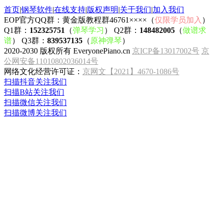
首页
|
钢琴软件
|
在线支持
|
版权声明
|
关于我们
|
加入我们
EOP官方QQ群：黄金版教程群46761××××（
仅限学员加入
）
Q1群：
152325751
（
弹琴学习
） Q2群：
148482005
（
做谱求
谱
） Q3群：
839537135
（
原神弹琴
）
2020-2030 版权所有 EveryonePiano.cn
京ICP备13017002号
京
公网安备11010802036014号
网络文化经营许可证：
京网文【2021】4670-1086号
扫描抖音关注我们
扫描B站关注我们
扫描微信关注我们
扫描微博关注我们