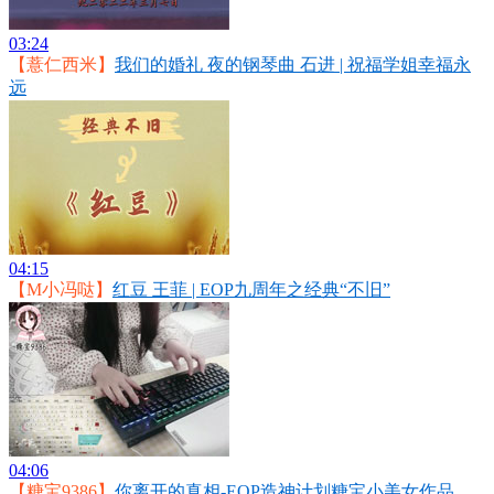
03:24
【薏仁西米】
我们的婚礼 夜的钢琴曲 石进 | 祝福学姐幸福永
远
04:15
【M小冯哒】
红豆 王菲 | EOP九周年之经典“不旧”
04:06
【糖宝9386】
你离开的真相-EOP造神计划糖宝小美女作品