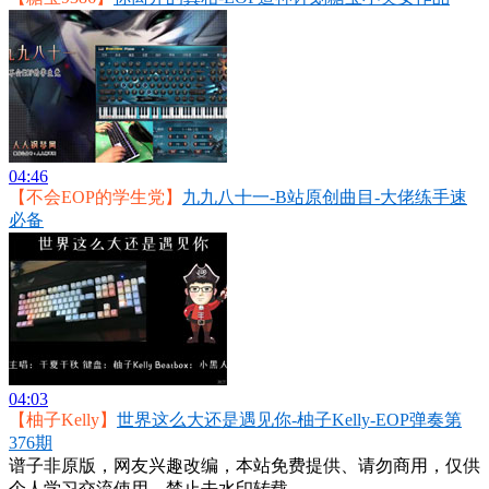
04:46
【不会EOP的学生党】
九九八十一-B站原创曲目-大佬练手速
必备
04:03
【柚子Kelly】
世界这么大还是遇见你-柚子Kelly-EOP弹奏第
376期
谱子非原版，网友兴趣改编，本站免费提供、请勿商用，仅供
个人学习交流使用，禁止去水印转载。