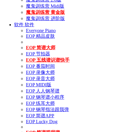
魔鬼训练营 Midi版
魔鬼训练营 黄金版
魔鬼训练营 进阶版
软件
软件
Everyone Piano
EOP 精品皮肤
EOP 简谱大师
EOP 节拍器
EOP 五线谱识谱快手
EOP 番茄时间
EOP 录像大师
EOP 录音大师
EOP MIDI版
EOP 人人钢琴谱
EOP 钢琴谱小程序
EOP 练耳大师
EOP 钢琴指法跟我弹
EOP 简谱APP
EOP Lucky Dog