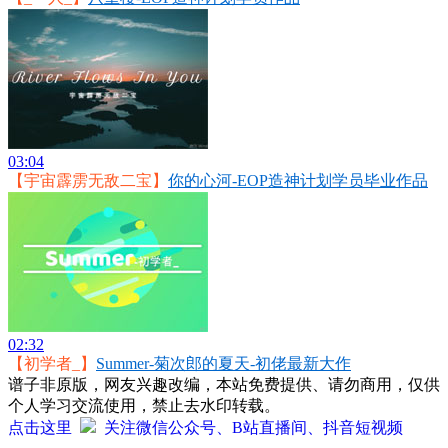
03:04
【宇宙霹雳无敌二宝】
你的心河-EOP造神计划学员毕业作品
02:32
【初学者_】
Summer-菊次郎的夏天-初佬最新大作
谱子非原版，网友兴趣改编，本站免费提供、请勿商用，仅供
个人学习交流使用，禁止去水印转载。
点击这里
关注微信公众号、B站直播间、抖音短视频