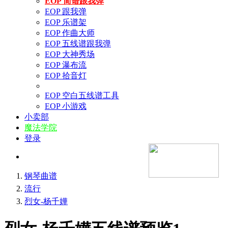
EOP 简谱跟我弹
EOP 跟我弹
EOP 乐谱架
EOP 作曲大师
EOP 五线谱跟我弹
EOP 大神秀场
EOP 瀑布流
EOP 拾音灯
EOP 空白五线谱工具
EOP 小游戏
小卖部
魔法学院
登录
钢琴曲谱
流行
烈女-杨千嬅