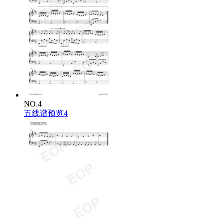
NO.4
五线谱预览4