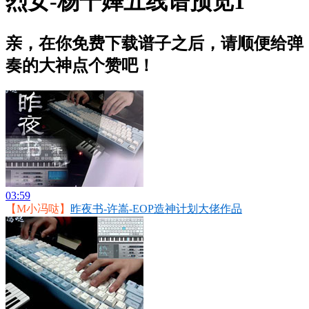
烈女-杨千嬅五线谱预览1
亲，在你免费下载谱子之后，请顺便给弹
奏的大神点个赞吧！
03:59
【M小冯哒】
昨夜书-许嵩-EOP造神计划大佬作品