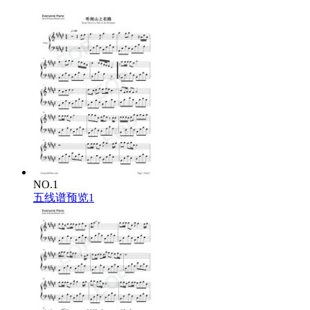
NO.1
五线谱预览1