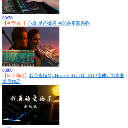
03:36
【初学者_】
心愿-星芒微闪-初佬终更新系列
03:00
【M小冯哒】
我心永恒My Heart will Go On-EOP造神计划毕业
学员作品