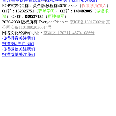
首页
|
钢琴软件
|
在线支持
|
版权声明
|
关于我们
|
加入我们
EOP官方QQ群：黄金版教程群46761××××（
仅限学员加入
）
Q1群：
152325751
（
弹琴学习
） Q2群：
148482005
（
做谱求
谱
） Q3群：
839537135
（
原神弹琴
）
2020-2030 版权所有 EveryonePiano.cn
京ICP备13017002号
京
公网安备11010802036014号
网络文化经营许可证：
京网文【2021】4670-1086号
扫描抖音关注我们
扫描B站关注我们
扫描微信关注我们
扫描微博关注我们