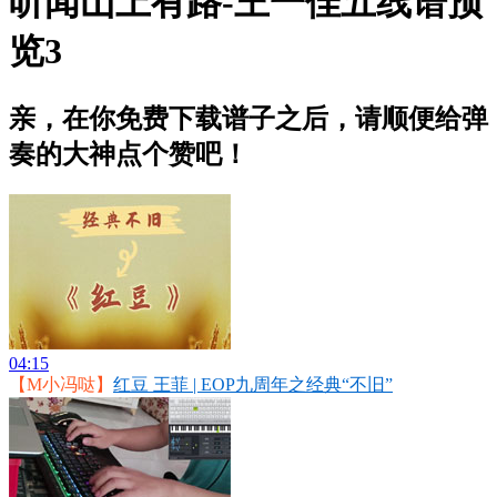
听闻山上有路-王一佳五线谱预
览3
亲，在你免费下载谱子之后，请顺便给弹
奏的大神点个赞吧！
04:15
【M小冯哒】
红豆 王菲 | EOP九周年之经典“不旧”