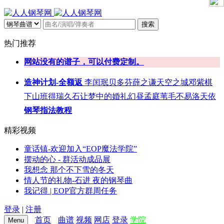
搜索
热门推荐
网站没有的谱子，可以付费定制。
造神计划-全额返
李闰珉
贝多芬
薛之谦
天空之城
邓紫棋
下山
班得瑞
久石让
梦中的婚礼
幻昼
孟庭苇
毛不易
洛天依
钢琴指法教程
精彩视频
童话镇-欢迎加入“EOP魔法学院”
摆动的心 - 群活动成品展
我想念 那个不下雪的冬天
情人节的礼物-石进 夜的钢琴曲
我记得 | EOP官方群周任务
登录
|
注册
首页
曲谱
视频
网店
登录
学院
Menu