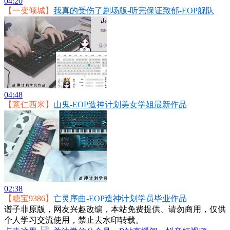
04:20
【一变倾城】
我真的受伤了剧场版-听完保证致郁-EOP舰队
04:48
【薏仁西米】
山鬼-EOP造神计划美女学姐最新作品
02:38
【糖宝9386】
亡灵序曲-EOP造神计划学员毕业作品
谱子非原版，网友兴趣改编，本站免费提供、请勿商用，仅供
个人学习交流使用，禁止去水印转载。