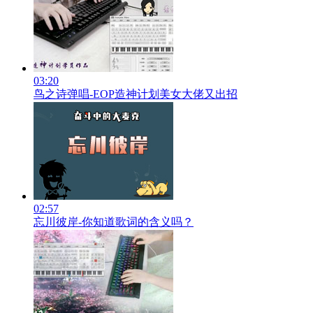
03:20
鸟之诗弹唱-EOP造神计划美女大佬又出招
02:57
忘川彼岸-你知道歌词的含义吗？