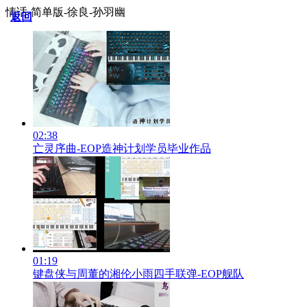
情话-简单版-徐良-孙羽幽
返回
02:38
亡灵序曲-EOP造神计划学员毕业作品
01:19
键盘侠与周董的湘伦小雨四手联弹-EOP舰队