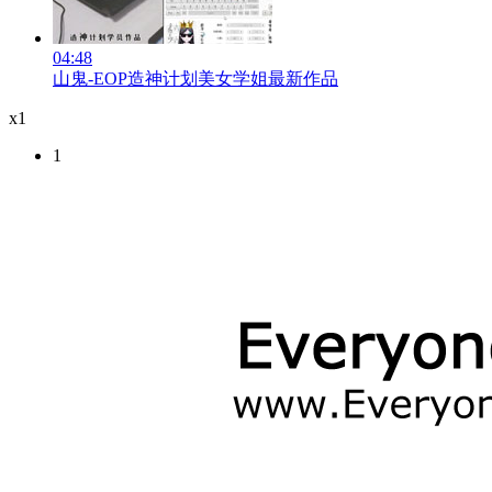
04:48
山鬼-EOP造神计划美女学姐最新作品
x1
1