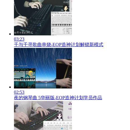
03:23
千与千寻歌曲串烧-EOP造神计划解锁新模式
02:53
夜的钢琴曲 5华丽版-EOP造神计划学员作品