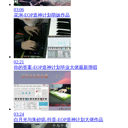
03:06
花涧-EOP造神计划萌妹作品
02:21
你的答案-EOP造神计划毕业大佬最新弹唱
03:24
白月光与朱砂痣-抖音-EOP造神计划大佬作品