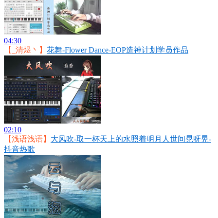
04:30
【_清煜丶】
花舞-Flower Dance-EOP造神计划学员作品
02:10
【浅语浅语】
大风吹-取一杯天上的水照着明月人世间晃呀晃-
抖音热歌