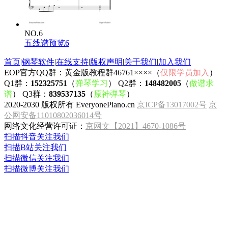
NO.6
五线谱预览6
首页
|
钢琴软件
|
在线支持
|
版权声明
|
关于我们
|
加入我们
EOP官方QQ群：黄金版教程群46761××××（
仅限学员加入
）
Q1群：
152325751
（
弹琴学习
） Q2群：
148482005
（
做谱求
谱
） Q3群：
839537135
（
原神弹琴
）
2020-2030 版权所有 EveryonePiano.cn
京ICP备13017002号
京
公网安备11010802036014号
网络文化经营许可证：
京网文【2021】4670-1086号
扫描抖音关注我们
扫描B站关注我们
扫描微信关注我们
扫描微博关注我们