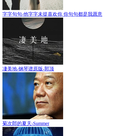
字字句句-他字字未提喜欢你 你句句都是我愿意
凄美地-钢琴谱原版-郭顶
菊次郎的夏天-Summer