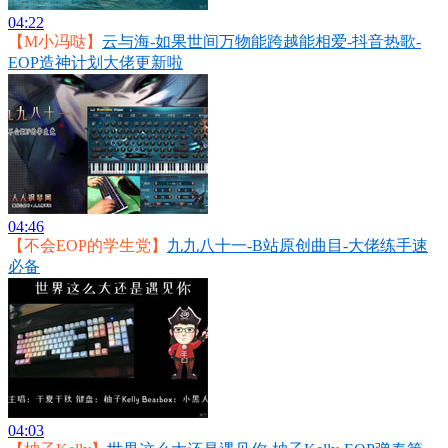
04:22
【M小冯哒】
云与海-如果世间万物能跨越能相爱-抖音热歌-
EOP造神计划大佬更新啦
04:46
【不会EOP的学生党】
九九八十一-B站原创曲目-大佬练手速
必备
04:03