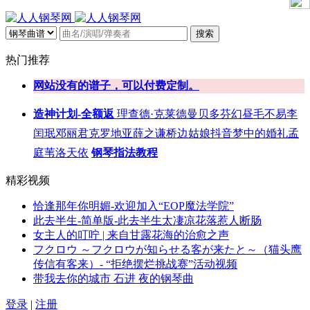
搜索
热门推荐
网站没有的谱子，可以付费定制。
造神计划-全额返
理查德·克莱德曼
贝多芬
幻昼
毛不易
李
闰珉
邓丽君
克罗地亚
薛之谦
桥边姑娘
抖音
梦中的婚礼
孟
庭苇
洛天依
钢琴指法教程
精彩视频
恰逢那年你明媚-欢迎加入“EOP魔法学院”
此去半生-简单版-此去半生太凄凉花落惹人断肠
女主人的叮咛 | 来自甘露花海的治愈之声
フクロウ ～フクロウが知らせる客が来たと～（猫头鹰
传信有客来）- “拒绝摆烂挑战赛”活动视频
带我去你的城市 石进 夜的钢琴曲
登录
|
注册