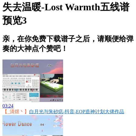
失去温暖-Lost Warmth五线谱
预览3
亲，在你免费下载谱子之后，请顺便给弹
奏的大神点个赞吧！
03:24
【_清煜丶】
白月光与朱砂痣-抖音-EOP造神计划大佬作品