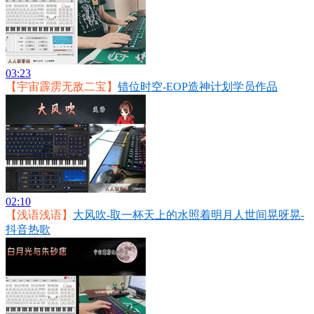
03:23
【宇宙霹雳无敌二宝】
错位时空-EOP造神计划学员作品
02:10
【浅语浅语】
大风吹-取一杯天上的水照着明月人世间晃呀晃-
抖音热歌