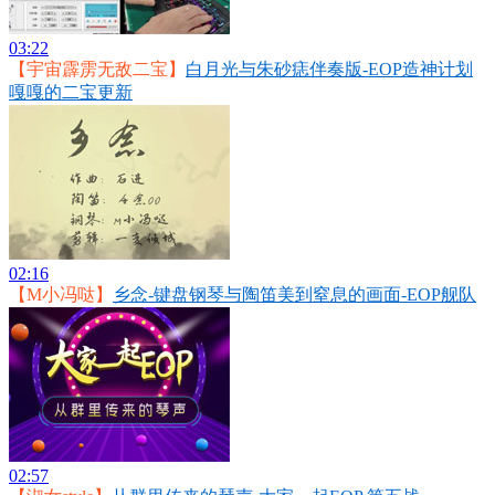
03:22
【宇宙霹雳无敌二宝】
白月光与朱砂痣伴奏版-EOP造神计划
嘎嘎的二宝更新
02:16
【M小冯哒】
乡念-键盘钢琴与陶笛美到窒息的画面-EOP舰队
02:57