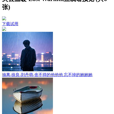
张)
下载试用
抽离-徐良-刘丹萌-舍不得的他他他 忘不掉的她她她