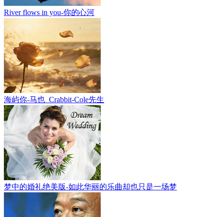
River flows in you-你的心河
海屿你-马也_Crabbit-Cole先生
梦中的婚礼绝美版-如此华丽的乐曲却也只是一场梦