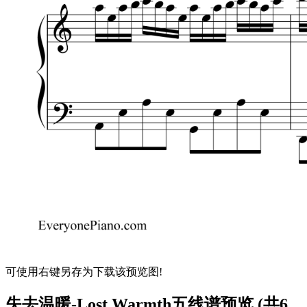
可使用右键另存为下载该预览图!
失去温暖-Lost Warmth五线谱预览 (共6