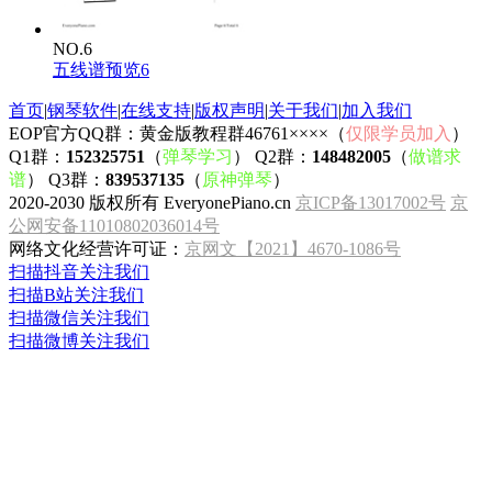
NO.6
五线谱预览6
首页
|
钢琴软件
|
在线支持
|
版权声明
|
关于我们
|
加入我们
EOP官方QQ群：黄金版教程群46761××××（
仅限学员加入
）
Q1群：
152325751
（
弹琴学习
） Q2群：
148482005
（
做谱求
谱
） Q3群：
839537135
（
原神弹琴
）
2020-2030 版权所有 EveryonePiano.cn
京ICP备13017002号
京
公网安备11010802036014号
网络文化经营许可证：
京网文【2021】4670-1086号
扫描抖音关注我们
扫描B站关注我们
扫描微信关注我们
扫描微博关注我们