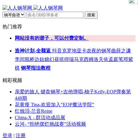
搜索
热门推荐
网站没有的谱子，可以付费定制。
造神计划-全额返
抖音
克罗地亚
卡农
夜的钢琴曲
薛之谦
李闰珉
桥边姑娘
幻昼
班得瑞
马克西姆
洛天依
孟庭苇
邓紫
棋
钢琴指法教程
精彩视频
亲爱的旅人 键盘钢琴+吉他弹唱-柚子Kelly-EOP弹奏第
448期
花黄瘦 Tina-欢迎加入“EOP魔法学院”
红烛泪-兰音Reine
China-X - 群活动成品展
云河- “拒绝摆烂挑战赛”活动视频
登录
|
注册