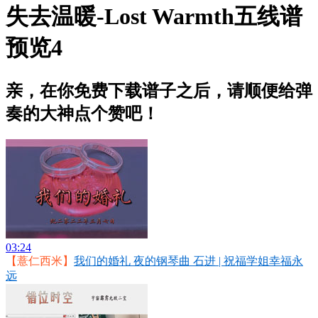
失去温暖-Lost Warmth五线谱
预览4
亲，在你免费下载谱子之后，请顺便给弹
奏的大神点个赞吧！
03:24
【薏仁西米】
我们的婚礼 夜的钢琴曲 石进 | 祝福学姐幸福永
远