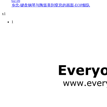
02:16
乡念-键盘钢琴与陶笛美到窒息的画面-EOP舰队
x1
1