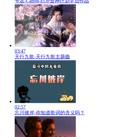
卡农-Canon-EOP造神计划学员作品
03:47
天行九歌-天行九歌主题曲
02:57
忘川彼岸-你知道歌词的含义吗？