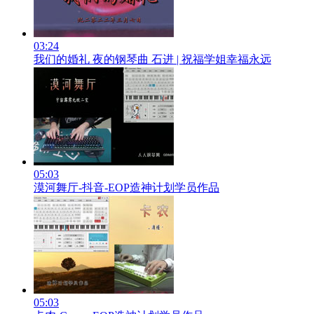
03:24
我们的婚礼 夜的钢琴曲 石进 | 祝福学姐幸福永远
05:03
漠河舞厅-抖音-EOP造神计划学员作品
05:03